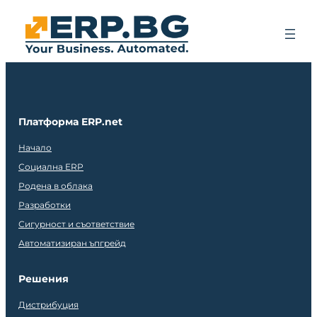
Платформа ERP.net
Начало
Социална ERP
Родена в облака
Разработки
Сигурност и съответствие
Автоматизиран ъпгрейд
Решения
Дистрибуция