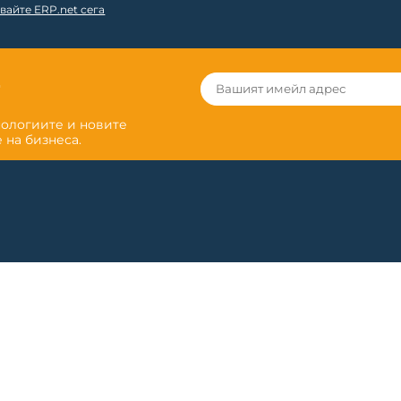
вайте ERP.net сега
r
нологиите и новите
 на бизнеса.