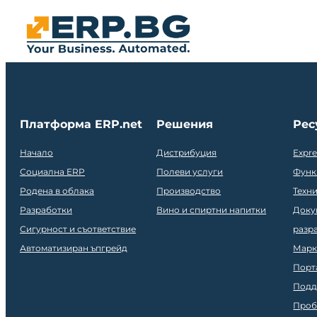
Платформа ERP.net
Решения
Рес
Начало
Дистрибуция
Expr
Социална ERP
Полеви услуги
Функ
Родена в облака
Производство
Техн
Разработки
Вино и спиртни напитки
Доку
Сигурност и съответствие
разр
Автоматизиран ъпгрейд
Марк
Порт
Подд
Проб