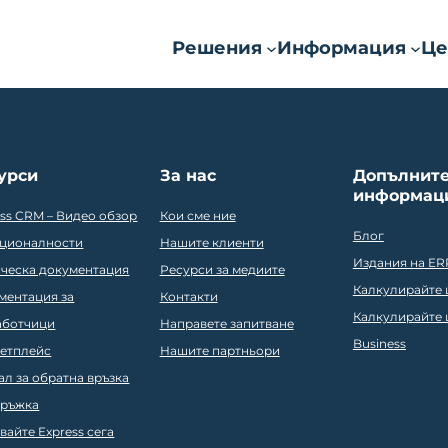
Решения
Информация
Це
урси
За нас
Допълнит
информац
ess CRM – Видео обзор
Кои сме ние
Блог
ционалности
Нашите клиенти
Издания на ER
ическа документация
Ресурси за медиите
Калкулирайте ц
ментация за
Контакти
Калкулирайте ц
аботчици
Направете запитване
Business
етплейс
Нашите партньори
ал за обратна връзка
ръжка
вайте Express сега