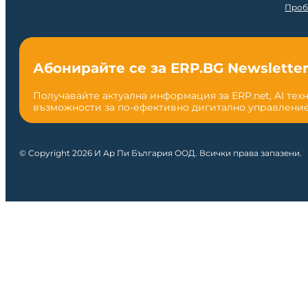
Проб
Абонирайте се за ERP.BG Newslette
Получавайте актуална информация за ERP.net, AI тех
възможности за по-ефективно дигитално управление
© Copyright 2026 И Ар Пи България ООД. Всички права запазени.