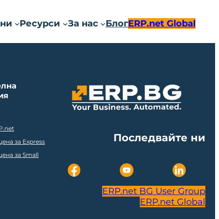
ни
Ресурси
За нас
Блог
ERP.net Global
елна
ия
P.net
Последвайте ни
ена за Express
ена за Small
ERP.net BG User Group
ERP.net Global