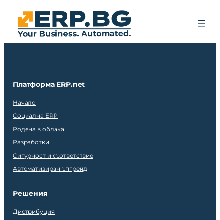
Платформа ERP.net
Начало
Социална ERP
Родена в облака
Разработки
Сигурност и съответствие
Автоматизиран ъпгрейд
Решения
Дистрибуция