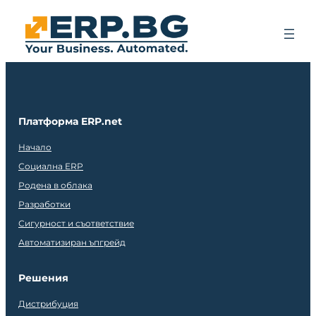
Платформа ERP.net
Начало
Социална ERP
Родена в облака
Разработки
Сигурност и съответствие
Автоматизиран ъпгрейд
Решения
Дистрибуция