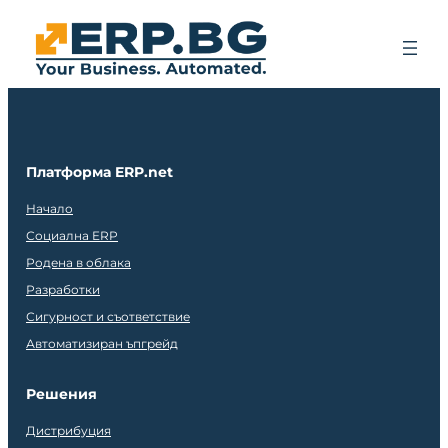
Платформа ERP.net
Начало
Социална ERP
Родена в облака
Разработки
Сигурност и съответствие
Автоматизиран ъпгрейд
Решения
Дистрибуция