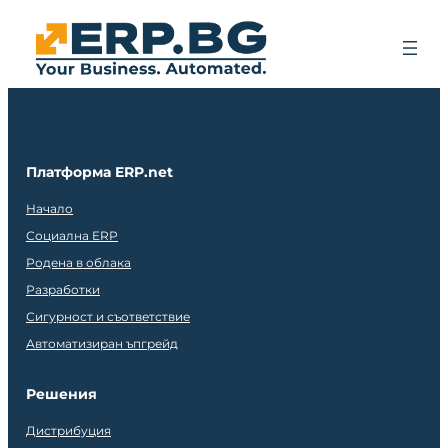
Платформа ERP.net
Начало
Социална ERP
Родена в облака
Разработки
Сигурност и съответствие
Автоматизиран ъпгрейд
Решения
Дистрибуция