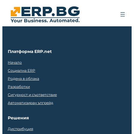
Платформа ERP.net
Начало
Социална ERP
Родена в облака
Разработки
Сигурност и съответствие
Автоматизиран ъпгрейд
Решения
Дистрибуция