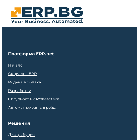
Платформа ERP.net
Начало
Социална ERP
Родена в облака
Разработки
Сигурност и съответствие
Автоматизиран ъпгрейд
Решения
Дистрибуция