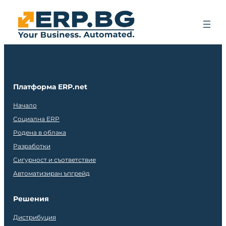
Платформа ERP.net
Начало
Социална ERP
Родена в облака
Разработки
Сигурност и съответствие
Автоматизиран ъпгрейд
Решения
Дистрибуция