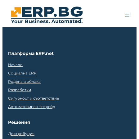
Платформа ERP.net
Начало
Социална ERP
Родена в облака
Разработки
Сигурност и съответствие
Автоматизиран ъпгрейд
Решения
Дистрибуция