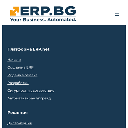
Платформа ERP.net
Начало
Социална ERP
Родена в облака
Разработки
Сигурност и съответствие
Автоматизиран ъпгрейд
Решения
Дистрибуция