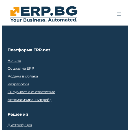
Платформа ERP.net
Начало
Социална ERP
Родена в облака
Разработки
Сигурност и съответствие
Автоматизиран ъпгрейд
Решения
Дистрибуция