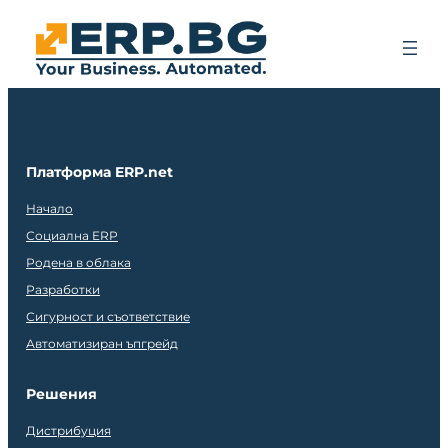
Платформа ERP.net
Начало
Социална ERP
Родена в облака
Разработки
Сигурност и съответствие
Автоматизиран ъпгрейд
Решения
Дистрибуция