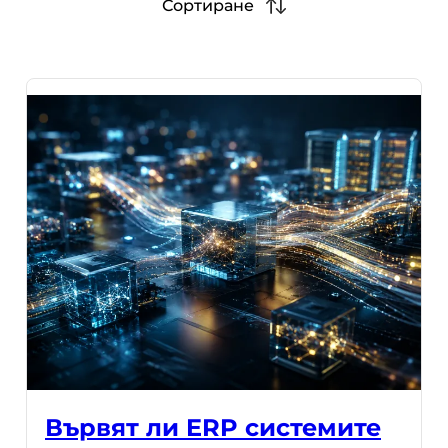
Сортиране
Вървят ли ERP системите