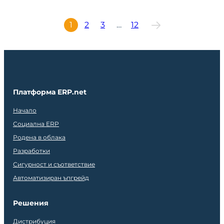
1
2
3
…
12
Платформа ERP.net
Начало
Социална ERP
Родена в облака
Разработки
Сигурност и съответствие
Автоматизиран ъпгрейд
Решения
Дистрибуция