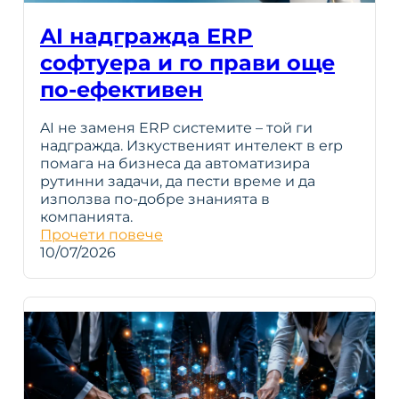
AI надгражда ERP
софтуера и го прави още
по-ефективен
AI не заменя ERP системите – той ги
надгражда. Изкуственият интелект в erp
помага на бизнеса да автоматизира
рутинни задачи, да пести време и да
използва по-добре знанията в
компанията.
Прочети повече
10/07/2026