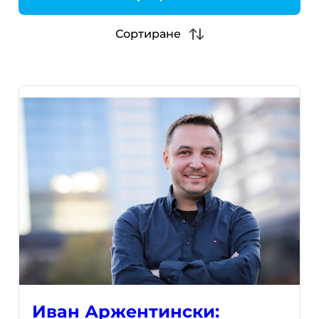
h
Сортиране
Иван Аржентински: