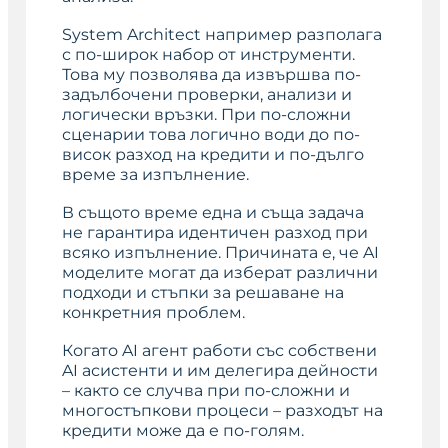
System Architect например разполага
с по-широк набор от инструменти.
Това му позволява да извършва по-
задълбочени проверки, анализи и
логически връзки. При по-сложни
сценарии това логично води до по-
висок разход на кредити и по-дълго
време за изпълнение.
В същото време една и съща задача
не гарантира идентичен разход при
всяко изпълнение. Причината е, че AI
моделите могат да изберат различни
подходи и стъпки за решаване на
конкретния проблем.
Когато AI агент работи със собствени
AI асистенти и им делегира дейности
– както се случва при по-сложни и
многостъпкови процеси – разходът на
кредити може да е по-голям.