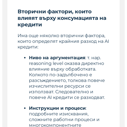
Вторични фактори, които
влияят върху консумацията на
кредити
Има още няколко вторични фактора,
които определят крайния разход на AI
кредити:
Ниво на аргументация
: т. нар.
reasoning level оказва директно
влияние върху обработката.
Колкото по-задълбочено е
разсъждението, толкова повече
изчислителни ресурси се
използват. Следователно и
повече AI кредити се разходват.
Инструкции и процеси
:
подробните изисквания,
сложните работни процеси и
многокомпонентните