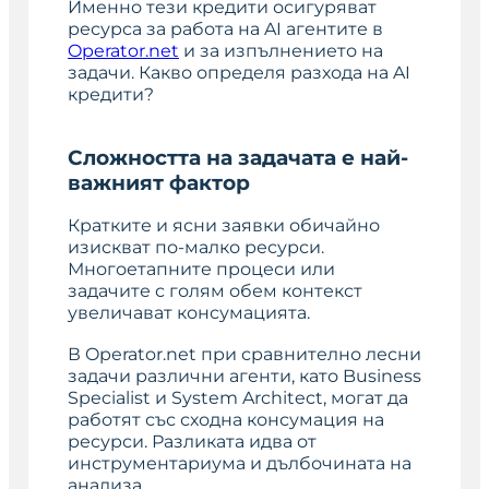
Именно тези кредити осигуряват
ресурса за работа на AI агентите в
Operator.net
и за изпълнението на
задачи. Какво определя разхода на AI
кредити?
Сложността на задачата е най-
важният фактор
Кратките и ясни заявки обичайно
изискват по-малко ресурси.
Многоетапните процеси или
задачите с голям обем контекст
увеличават консумацията.
В Operator.net при сравнително лесни
задачи различни агенти, като Business
Specialist и System Architect, могат да
работят със сходна консумация на
ресурси. Разликата идва от
инструментариума и дълбочината на
анализа.