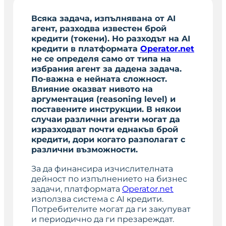
Всяка задача, изпълнявана от AI
агент, разходва известен брой
кредити (токени). Но разходът на AI
кредити в платформата
Operator.net
не се определя само от типа на
избрания агент за дадена задача.
По-важна е нейната сложност.
Влияние оказват нивото на
аргументация (reasoning level) и
поставените инструкции. В някои
случаи различни агенти могат да
изразходват почти еднакъв брой
кредити, дори когато разполагат с
различни възможности.
За да финансира изчислителната
дейност по изпълнението на бизнес
задачи, платформата
Operator.net
използва система с AI кредити.
Потребителите могат да ги закупуват
и периодично да ги презареждат.