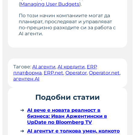
(
Managing User Budgets
).
По този начин компаниите могат да
планират, проследяват и управляват
по-прецизно разходите си за работа с
AI агенти.
Тагове:
AI агенти
, 
AI кредити
, 
ERP
платформа
, 
ERP.net
, 
Operator
, 
Operator.net
, 
агентен AI
Подобни статии
AI вече е новата реалност в
бизнеса: Иван Аржентински в
UpDate по Bloomberg TV
AI агентът е толкова умен, колкото