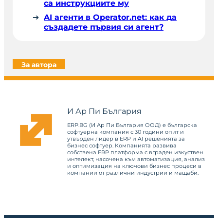
са инструкциите му
AI агенти в Operator.net: как да
създадете първия си агент?
За автора
И Ар Пи България
ERP.BG (И Ар Пи България ООД) е българска
софтуерна компания с 30 години опит и
утвърден лидер в ERP и AI решенията за
бизнес софтуер. Компанията развива
собствена ERP платформа с вграден изкуствен
интелект, насочена към автоматизация, анализ
и оптимизация на ключови бизнес процеси в
компании от различни индустрии и мащаби.