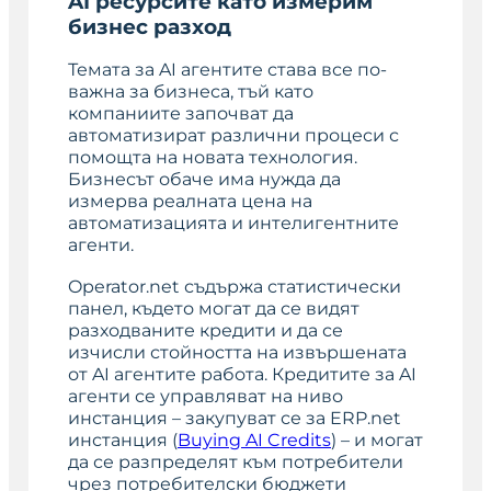
AI ресурсите като измерим
бизнес разход
Темата за AI агентите става все по-
важна за бизнеса, тъй като
компаниите започват да
автоматизират различни процеси с
помощта на новата технология.
Бизнесът обаче има нужда да
измерва реалната цена на
автоматизацията и интелигентните
агенти.
Operator.net съдържа статистически
панел, където могат да се видят
разходваните кредити и да се
изчисли стойността на извършената
от AI агентите работа. Кредитите за AI
агенти се управляват на ниво
инстанция – закупуват се за ERP.net
инстанция (
Buying AI Credits
) – и могат
да се разпределят към потребители
чрез потребителски бюджети