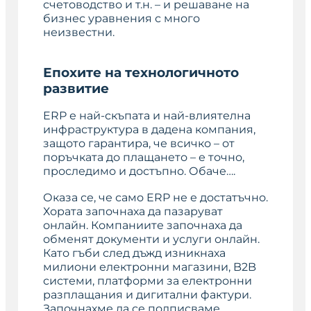
счетоводство и т.н. – и решаване на
бизнес уравнения с много
неизвестни.
Епохите на технологичното
развитие
ERP е най-скъпата и най-влиятелна
инфраструктура в дадена компания,
защото гарантира, че всичко – от
поръчката до плащането – е точно,
проследимо и достъпно. Обаче….
Оказа се, че само ERP не е достатъчно.
Хората започнаха да пазаруват
онлайн. Компаниите започнаха да
обменят документи и услуги онлайн.
Като гъби след дъжд изникнаха
милиони електронни магазини, B2B
системи, платформи за електронни
разплащания и дигитални фактури.
Започнахме да се подписваме