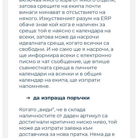
затова срещите на екипа почти
винаги минават в отсъствието на
някого. Изкуственият разум на ERP
обаче знае кой кога е наличен за
среща: той е наясно с календара на
всеки, затова може да насрочи
идеалната среща, когато всички са
свободни. И не само ще я насрочи, а
ще информира всеки с електронно
писмо и чат съобщение, ще впише
съвместната среща в личните
календари на всички и в общия
календар на екипа, ще изпрати
напомняне.
да изпраща поръчки
Когато „види“, че в склада
наличностите от даден артикул са
достигнали критично ниско ниво, той
може да изпрати заявка към
доставчика за нова пратка. Няма да е