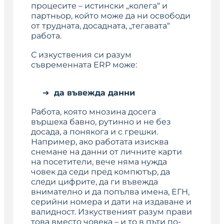
процесите – истински „колега“ и
партньор, който може да ни освободи
от трудната, досадната, „тегавата“
работа.
С изкуствения си разум
съвременната ERP може:
да въвежда данни
Работа, която мнозина досега
вършеха бавно, рутинно и не без
досада, а понякога и с грешки.
Например, ако работата изисква
снемане на данни от личните карти
на посетители, вече няма нужда
човек да седи пред компютър, да
следи цифрите, да ги въвежда
внимателно и да попълва имена, ЕГН,
серийни номера и дати на издаване и
валидност. Изкуственият разум прави
това вместо човека – и то в пъти по-