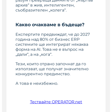
разум превръща данните от „мъртъв
архив“ в жив, интелигентен,
съобразителен „колега“.
Какво очакваме в бъдеще?
Експертите предвиждат, че до 2027
година над 80% от бизнес ERP
системите ще интегрират някаква
форма на AI. Това не е въпрос на
„дали“, а на „кога“.
Тези, които отрано започнат да го
използват, ще получат значително
конкурентно предимство.
А това е неизбежно.
Тествайте OPERATOR.net