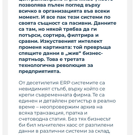
позволява пълен поглед върху
всичко в организацията във всеки
момент.
И все пак тези системи по
своята същност са пасивни.
Данните
са там, но някой трябва да ги
потърси, сортира, филтрира и
сравни.
Изкуственият интелект
променя картината: той превръща
спящите данни в „жив“ бизнес-
партньор. Това е третата
технологична революция за
предприятията.
От десетилетия ERP системите са
невидимият стълб, върху който се
крепи съвременната фирма. Те са
единен и детайлен регистър в реално
време – неопровержим архив на
всяка транзакция, пратка и
счетоводна статия. Без тях бизнесът
би бил мъчителен хаос от разпилени
данни в различни системи за склад,