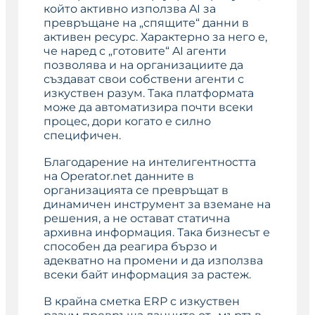
който активно използва AI за
превръщане на „спящите“ данни в
активен ресурс. Характерно за него е,
че наред с „готовите“ AI агенти
позволява и на организациите да
създават свои собствени агенти с
изкуствен разум. Така платформата
може да автоматизира почти всеки
процес, дори когато е силно
специфичен.
Благодарение на интелигентността
на Operator.net данните в
организацията се превръщат в
динамичен инструмент за вземане на
решения, а не остават статична
архивна информация. Така бизнесът е
способен да реагира бързо и
адекватно на промени и да използва
всеки байт информация за растеж.
В крайна сметка ERP с изкуствен