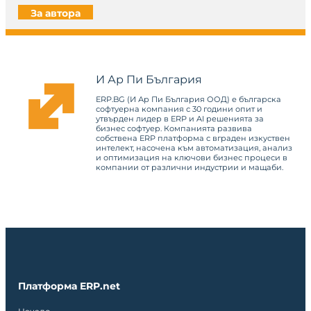
За автора
И Ар Пи България
ERP.BG (И Ар Пи България ООД) е българска
софтуерна компания с 30 години опит и
утвърден лидер в ERP и AI решенията за
бизнес софтуер. Компанията развива
собствена ERP платформа с вграден изкуствен
интелект, насочена към автоматизация, анализ
и оптимизация на ключови бизнес процеси в
компании от различни индустрии и мащаби.
Платформа ERP.net