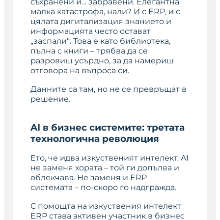
съхранени и… забравени. Елегантна
малка катастрофа, нали? И с ERP, и с
цялата дигитализация знанието и
информацията често остават
„заспали“. Това е като библиотека,
пълна с книги – трябва да се
разровиш усърдно, за да намериш
отговора на въпроса си.
Данните са там, но не се превръщат в
решение.
AI в бизнес системите: третата
технологична революция
Ето, че идва изкуственият интелект. AI
не заменя хората – той ги допълва и
облекчава. Не заменя и ERP
системата – по-скоро го надгражда.
С помощта на изкуствения интелект
ERP става активен участник в бизнес