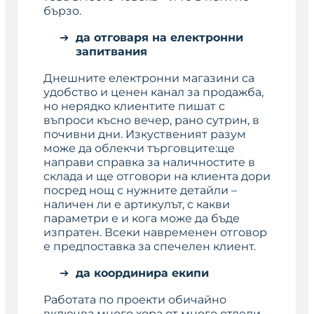
бързо.
да отговаря на електронни
запитвания
Днешните електронни магазини са
удобство и ценен канал за продажба,
но нерядко клиентите пишат с
въпроси късно вечер, рано сутрин, в
почивни дни. Изкуственият разум
може да облекчи търговците:ще
направи справка за наличностите в
склада и ще отговори на клиента дори
посред нощ с нужните детайли –
наличен ли е артикулът, с какви
параметри е и кога може да бъде
изпратен. Всеки навременен отговор
е предпоставка за спечелен клиент.
да координира екипи
Работата по проекти обичайно
включва много хора от много отдели,