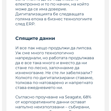
електронно и то по начин, на който
може да се има доверие.
Дигитализацията бе следващата
голяма епоха в бизнес технологиите
след ERP.
Спящите данни
И все пак нещо продължи да липсва.
Уж сме много технологично
напреднали, но работата продължава
да е все така много и вместо да ни
стане по-лесно, започнахме да
изнемогваме. Не сте ли забелязали?
Колкото по-дигитализирани ставаме,
толкова по-натоварено и напрегнато
става ежедневието ни.
Съгласно проучване на Seagate, 68%
от корпоративните данни остават
напълно неизползвани – събирани,