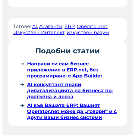
Тагове:
AI
, 
AI агенти
, 
ERP
, 
Operator.net
, 
Изкуствен Интелект
, 
изкуствен разум
Подобни статии
Направи си сам бизнес
приложение в ERP.net, без
програмиране: с App Builder
AI консултант прави
дигитализацията на бизнеса по-
достъпна и лесна
AI във Вашата ERP: Вашият
Operator.net може да „говори“ и с
други Ваши бизнес системи