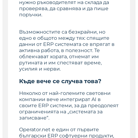
нужно ръководителят на склада да
проверява, да сравнява и да пише
поръчки.
Възможностите са безкрайни, но
едно е общото между тях: спящите
данни от ERP системата се впрягат в
активна работа, в полезност. Те
облекчават хората, отнемат им
рутината и им спестяват време,
усилия и нерви.
Къде вече се случва това?
Няколко от най-големите световни
компании вече интегрират AI в
своите ERP системи, за да преодолеят
ограниченията на „системата за
записване“.
Operator.net е един от първите
български ERP софтуерни продукти,