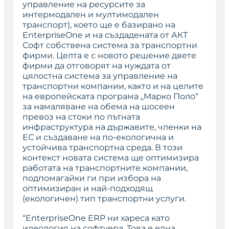
управление на ресурсите за
интермодален и мултимодален
транспорт), което ще е базирано на
EnterpriseOne и на създадената от АКТ
Софт собствена система за транспортни
фирми. Целта е с новото решение двете
фирми да отговорят на нуждата от
цялостна система за управление на
транспортни компании, както и на целите
на европейската програма „Марко Поло“
за намаляване на обема на шосеен
превоз на стоки по пътната
инфраструктура на държавите, членки на
ЕС и създаване на по-екологична и
устойчива транспортна среда. В този
контекст новата система ще оптимизира
работата на транспортните компании,
подпомагайки ги при избора на
оптимизиран и най-подходящ
(екологичен) тип транспортни услуги.
“EnterpriseOne ERP ни хареса като
идеология на софтуера. Това е една