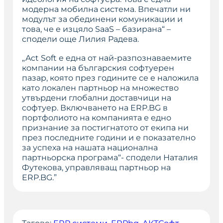
модерна мобилна система. Впечатли ни
модулът за обединени комуникации и
това, че е изцяло SaaS – базирана“ –
сподели още Лилия Радева.
„Act Soft е една от най-разпознаваемите
компании на българския софтуерен
пазар, която през годините се е наложила
като локален партньор на множество
утвърдени глобални доставчици на
софтуер. Включването на ERP.BG в
портфолиото на компанията е едно
признание за постигнатото от екипа ни
през последните години и е показателно
за успеха на нашата национална
партньорска програма“- сподели Наталия
Футекова, управляващ партньор на
ERP.BG.”