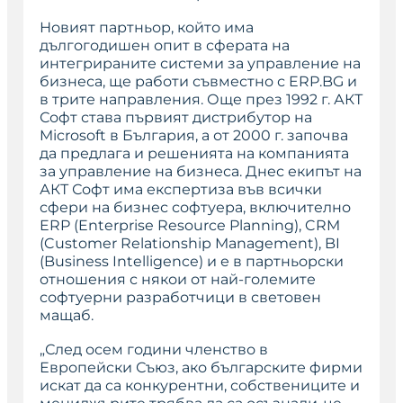
Новият партньор, който има
дългогодишен опит в сферата на
интегрираните системи за управление на
бизнеса, ще работи съвместно с ERP.BG и
в трите направления. Още през 1992 г. АКТ
Софт става първият дистрибутор на
Microsoft в България, а от 2000 г. започва
да предлага и решенията на компанията
за управление на бизнеса. Днес екипът на
АКТ Софт има експертиза във всички
сфери на бизнес софтуера, включително
ERP (Enterprise Resource Planning), CRM
(Customer Relationship Management), BI
(Business Intelligence) и е в партньорски
отношения с някои от най-големите
софтуерни разработчици в световен
мащаб.
„След осем години членство в
Европейски Съюз, ако българските фирми
искат да са конкурентни, собствениците и