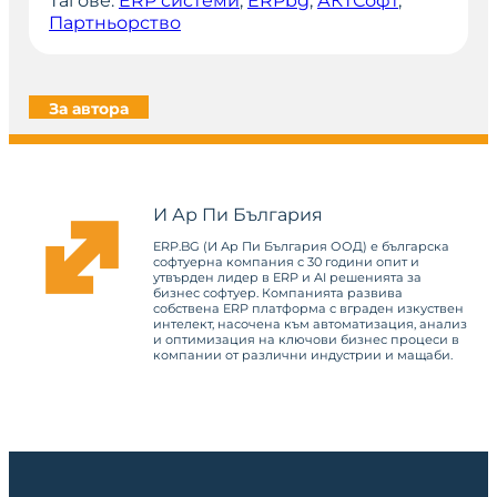
Тагове:
ERP системи
, 
ERPbg
, 
АКТСофт
, 
Партньорство
За автора
И Ар Пи България
ERP.BG (И Ар Пи България ООД) е българска
софтуерна компания с 30 години опит и
утвърден лидер в ERP и AI решенията за
бизнес софтуер. Компанията развива
собствена ERP платформа с вграден изкуствен
интелект, насочена към автоматизация, анализ
и оптимизация на ключови бизнес процеси в
компании от различни индустрии и мащаби.