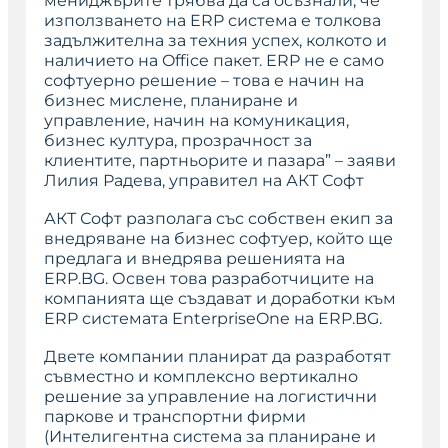
мениджърите трябва да са осъзнали, че
използването на ERP система е толкова
задължителна за техния успех, колкото и
наличието на Office пакет. ERP не е само
софтуерно решение – това е начин на
бизнес мислене, планиране и
управление, начин на комуникация,
бизнес култура, прозрачност за
клиентите, партньорите и пазара” – заяви
Лилия Радева, управител на АКТ Софт
АКТ Софт разполага със собствен екип за
внедряване на бизнес софтуер, който ще
предлага и внедрява решенията на
ERP.BG. Освен това разработчиците на
компанията ще създават и доработки към
ERP системата EnterpriseOne на ERP.BG.
Двете компании планират да разработят
съвместно и комплексно вертикално
решение за управление на логистични
паркове и транспортни фирми
(Интелигентна система за планиране и