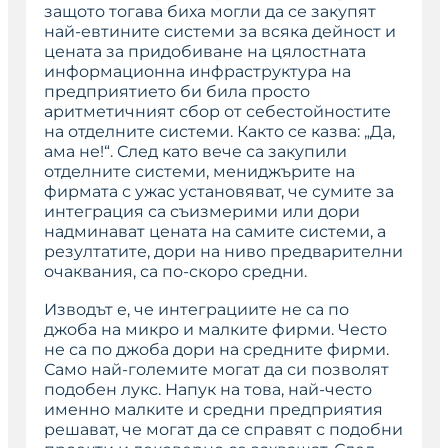
защото тогава биха могли да се закупят
най-евтините системи за всяка дейност и
цената за придобиване на цялостната
информационна инфраструктура на
предприятието би била просто
аритметичният сбор от себестойностите
на отделните системи. Както се казва: „Да,
ама не!“. След като вече са закупили
отделните системи, мениджърите на
фирмата с ужас установяват, че сумите за
интеграция са съизмерими или дори
надминават цената на самите системи, а
резултатите, дори на ниво предварителни
очаквания, са по-скоро средни.
Изводът е, че интеграциите не са по
джоба на микро и малките фирми. Често
не са по джоба дори на средните фирми.
Само най-големите могат да си позволят
подобен лукс. Напук на това, най-често
именно малките и средни предприятия
решават, че могат да се справят с подобни