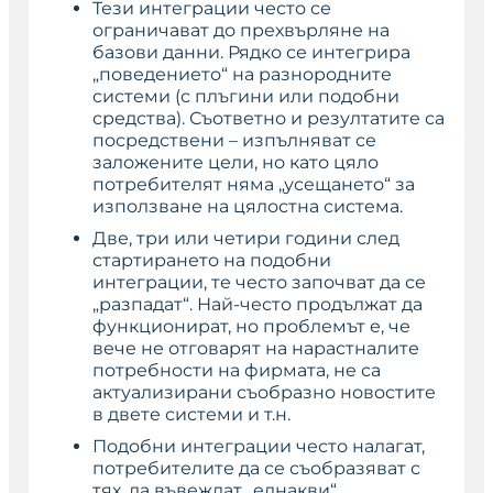
Тези интеграции често се
ограничават до прехвърляне на
базови данни. Рядко се интегрира
„поведението“ на разнородните
системи (с плъгини или подобни
средства). Съответно и резултатите са
посредствени – изпълняват се
заложените цели, но като цяло
потребителят няма „усещането“ за
използване на цялостна система.
Две, три или четири години след
стартирането на подобни
интеграции, те често започват да се
„разпадат“. Най-често продължат да
функционират, но проблемът е, че
вече не отговарят на нарастналите
потребности на фирмата, не са
актуализирани съобразно новостите
в двете системи и т.н.
Подобни интеграции често налагат,
потребителите да се съобразяват с
тях, да въвеждат „еднакви“