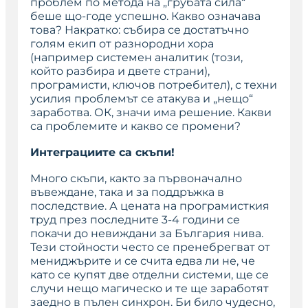
проблем по метода на „грубата сила“
беше що-годе успешно. Какво означава
това? Накратко: събира се достатъчно
голям екип от разнородни хора
(например системен аналитик (този,
който разбира и двете страни),
програмисти, ключов потребител), с техни
усилия проблемът се атакува и „нещо“
заработва. ОК, значи има решение. Какви
са проблемите и какво се промени?
Интеграциите са скъпи!
Много скъпи, както за първоначално
въвеждане, така и за поддръжка в
последствие. А цената на програмисткия
труд през последните 3-4 години се
покачи до невиждани за България нива.
Тези стойности често се пренебрегват от
мениджърите и се счита едва ли не, че
като се купят две отделни системи, ще се
случи нещо магическо и те ще заработят
заедно в пълен синхрон. Би било чудесно,