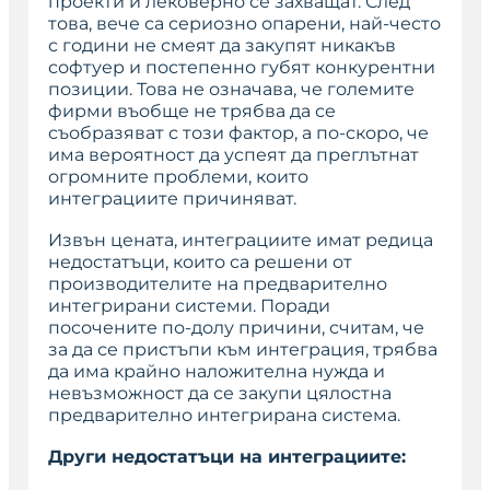
проекти и лековерно се захващат. След
това, вече са сериозно опарени, най-често
с години не смеят да закупят никакъв
софтуер и постепенно губят конкурентни
позиции. Това не означава, че големите
фирми въобще не трябва да се
съобразяват с този фактор, а по-скоро, че
има вероятност да успеят да преглътнат
огромните проблеми, които
интеграциите причиняват.
Извън цената, интеграциите имат редица
недостатъци, които са решени от
производителите на предварително
интегрирани системи. Поради
посочените по-долу причини, считам, че
за да се пристъпи към интеграция, трябва
да има крайно наложителна нужда и
невъзможност да се закупи цялостна
предварително интегрирана система.
Други недостатъци на интеграциите: