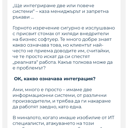
„Ще интегрираме две или повече
системи“
– каза мениджърът и запретна
ръкави …
Горното изречение сигурно е изслушвано
с присвит стомах от хиляди внедрители
на бизнес софтуер. Те много добре знаят
какво означава това, но клиентът най-
често не приема доводите им, считайки,
че те просто искат да си спестят
„реалната“ работа. Какъв толкова може да
е проблемът?
ОК, какво означава интеграция?
Ами, много е просто – имаме две
информационни системи, от различни
производители, и трябва да ги накараме
да работят заедно, като една.
В миналото, когато имаше изобилие от ИТ
специалисти, атакуването на този