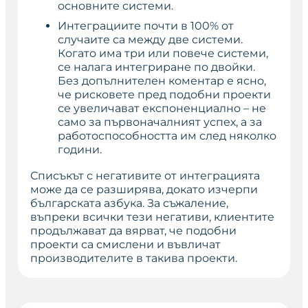
основните системи.
Интеграциите почти в 100% от
случаите са между две системи.
Когато има три или повече системи,
се налага интегриране по двойки.
Без допълнителен коментар е ясно,
че рисковете пред подобни проекти
се увеличават експоненциално – не
само за първоначалният успех, а за
работоспособността им след няколко
години.
Списъкът с негативите от интеграцията
може да се разширява, докато изчерпи
българската азбука. За съжаление,
въпреки всички тези негативи, клиентите
продължават да вярват, че подобни
проекти са смислени и въвличат
производителите в такива проекти.