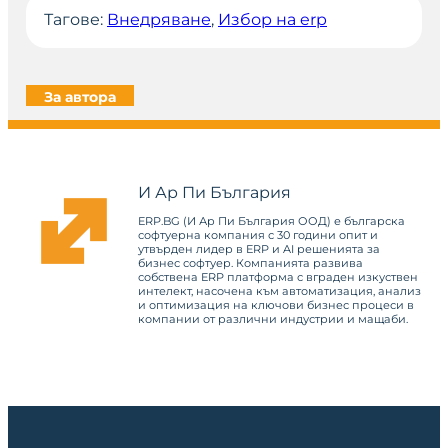
Тагове:
Внедряване
, 
Избор на erp
За автора
И Ар Пи България
ERP.BG (И Ар Пи България ООД) е българска
софтуерна компания с 30 години опит и
утвърден лидер в ERP и AI решенията за
бизнес софтуер. Компанията развива
собствена ERP платформа с вграден изкуствен
интелект, насочена към автоматизация, анализ
и оптимизация на ключови бизнес процеси в
компании от различни индустрии и мащаби.