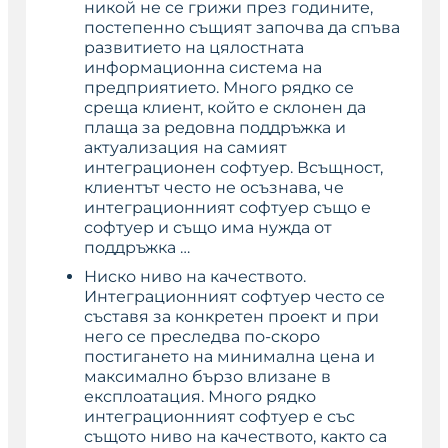
никой не се грижи през годините,
постепенно същият започва да спъва
развитието на цялостната
информационна система на
предприятието. Много рядко се
среща клиент, който е склонен да
плаща за редовна поддръжка и
актуализация на самият
интеграционен софтуер. Всъщност,
клиентът често не осъзнава, че
интеграционният софтуер също е
софтуер и също има нужда от
поддръжка …
Ниско ниво на качеството.
Интеграционният софтуер често се
съставя за конкретен проект и при
него се преследва по-скоро
постигането на минимална цена и
максимално бързо влизане в
експлоатация. Много рядко
интеграционният софтуер е със
същото ниво на качеството, както са