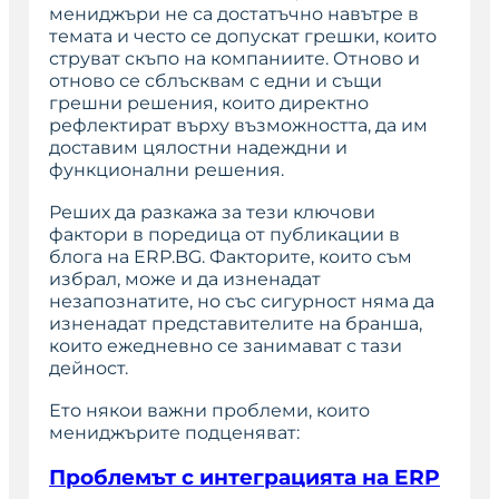
мениджъри не са достатъчно навътре в
темата и често се допускат грешки, които
струват скъпо на компаниите. Отново и
отново се сблъсквам с едни и същи
грешни решения, които директно
рефлектират върху възможността, да им
доставим цялостни надеждни и
функционални решения.
Реших да разкажа за тези ключови
фактори в поредица от публикации в
блога на ERP.BG. Факторите, които съм
избрал, може и да изненадат
незапознатите, но със сигурност няма да
изненадат представителите на бранша,
които ежедневно се занимават с тази
дейност.
Ето някои важни проблеми, които
мениджърите подценяват:
Проблемът с интеграцията на ERP