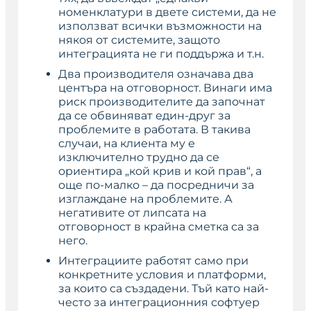
номенклатури в двете системи, да не
използват всички възможности на
някоя от системите, защото
интеграцията не ги поддържа и т.н.
Два производителя означава два
центъра на отговорност. Винаги има
риск производителите да започнат
да се обвиняват един-друг за
проблемите в работата. В такива
случаи, на клиента му е
изключително трудно да се
ориентира „кой крив и кой прав“, а
още по-малко – да посредничи за
изглаждане на проблемите. А
негативите от липсата на
отговорност в крайна сметка са за
него.
Интеграциите работят само при
конкретните условия и платформи,
за които са създадени. Тъй като най-
често за интеграционния софтуер