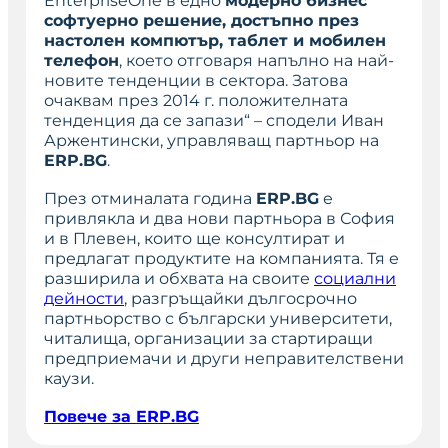
EnterpriseOne в едно
модерно бизнес
софтуерно решение, достъпно през
настолен компютър, таблет и мобилен
телефон
, което отговаря напълно на най-
новите тенденции в сектора. Затова
очаквам през 2014 г. положителната
тенденция да се запази“ – сподели Иван
Аржентински, управляващ партньор на
ERP.BG
.
През отминалата година
ERP.BG
е
привлякла и два нови партньора в София
и в Плевен, които ще консултират и
предлагат продуктите на компанията. Тя е
разширила и обхвата на своите
социални
дейности
, разгръщайки дългосрочно
партньорство с български университети,
читалища, организации за стартиращи
предприемачи и други неправителствени
каузи.
Повече за ERP.BG