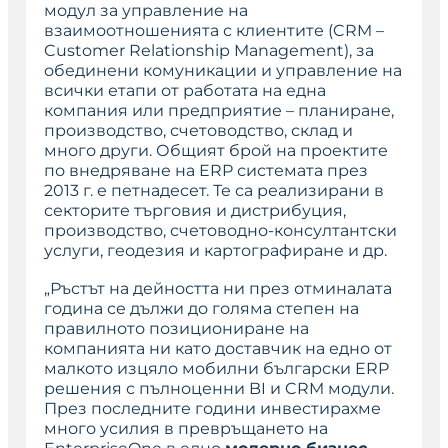
модул за управление на
взаимоотношенията с клиентите (CRM –
Customer Relationship Management), за
обединени комуникации и управление на
всички етапи от работата на една
компания или предприятие – планиране,
производство, счетоводство, склад и
много други. Общият брой на проектите
по внедряване на ERP системата през
2013 г. е петнадесет. Те са реализирани в
секторите търговия и дистрибуция,
производство, счетоводно-консултантски
услуги, геодезия и картографиране и др.
„Ръстът на дейността ни през отминалата
година се дължи до голяма степен на
правилното позициониране на
компанията ни като доставчик на едно от
малкото изцяло мобилни български ERP
решения с пълноценни BI и CRM модули.
През последните години инвестирахме
много усилия в превръщането на