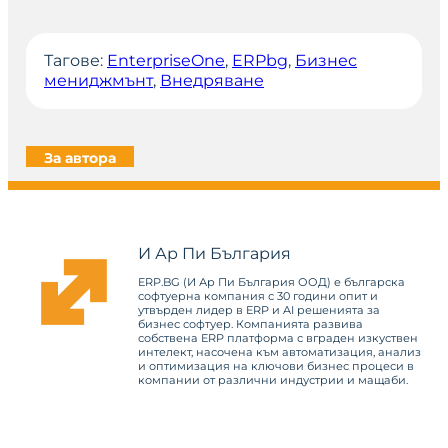
Тагове:
EnterpriseOne
, 
ERPbg
, 
Бизнес
мениджмънт
, 
Внедряване
За автора
И Ар Пи България
ERP.BG (И Ар Пи България ООД) е българска
софтуерна компания с 30 години опит и
утвърден лидер в ERP и AI решенията за
бизнес софтуер. Компанията развива
собствена ERP платформа с вграден изкуствен
интелект, насочена към автоматизация, анализ
и оптимизация на ключови бизнес процеси в
компании от различни индустрии и мащаби.