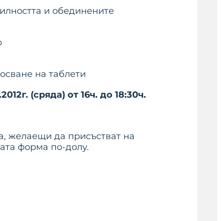
билността и обединените
р
осване на таблети
2012г. (сряда) от 16ч. до 18:30ч.
та, желаещи да присъстват на
ната форма по-долу.