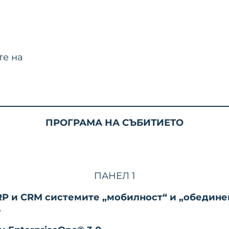
те на
ПРОГРАМА НА СЪБИТИЕТО
ПАНЕЛ 1
RP и CRM системите „мобилност“ и „обедин
.