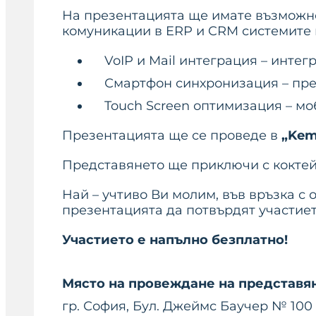
На презентацията ще имате възможно
комуникации в ERP и CRM системите 
VoIP и Mail интеграция – интег
Смартфон синхронизация – прех
Touch Screen оптимизация – моб
Презентацията ще се проведе в
„Kemp
Представянето ще приключи с коктейл 
Най – учтиво Ви молим, във връзка с
презентацията да потвърдят участието
Участието е напълно безплатно!
Място на провеждане на представя
гр. София, Бул. Джеймс Баучер № 100