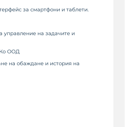
терфейс за смартфони и таблети.
за управлeние на задачите и
 Ко ООД
мане на обаждане и история на