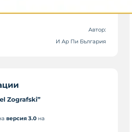
Автор:
И Ар Пи България
ации
l Zografski”
 на
версия 3.0
на