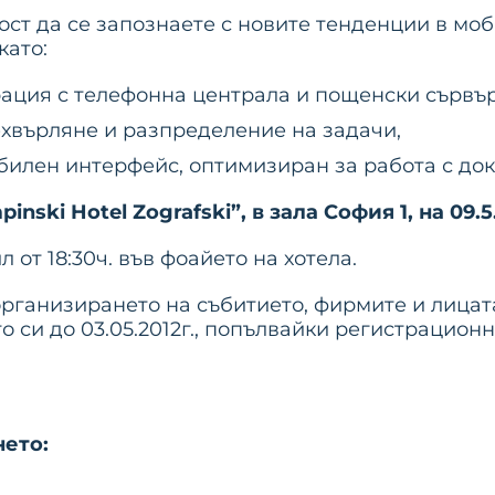
ст да се запознаете с новите тенденции в мо
като:
рация с телефонна централа и пощенски сървъ
върляне и разпределение на задачи,
илен интерфейс, оптимизиран за работа с док
inski Hotel Zografski”, в зала София 1, на 09.5.
от 18:30ч. във фоайето на хотела.
 организирането на събитието, фирмите и лица
 си до 03.05.2012г., попълвайки регистрацион
нето: