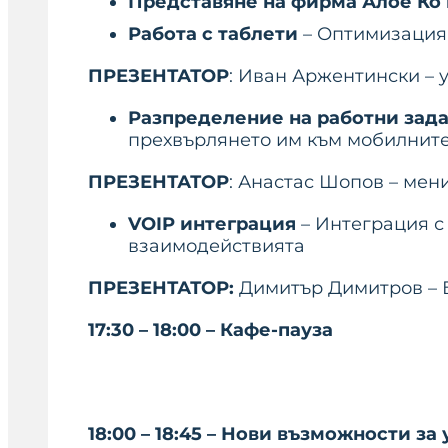
Представяне на
фирма
Алое Ко 
Работа с таблети
– Оптимизация 
ПРЕЗЕНТАТОР
: Иван Аржентински –
Разпределение на работни зад
прехвърлянето им към мобилните
ПРЕЗЕНТАТОР
: Анастас Шопов – ме
VOIP интеграция
– Интеграция с
взаимодействията
ПРЕЗЕНТАТОР:
Димитър Димитров – Б
17:30
– 18:00 – Кафе-пауза
18:00 – 18:45 –
Нови възможности за 