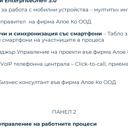
и EnterpriseOne® 3.0
за работа с мобилни устройства – мултитъч ин
 управител на фирма Алое Ко ООД
ачи и синхронизация със смартфони
– Табло 
 смартфони на участниците в процеса
ниджър Управление на проекти във фирма Алое
 VоIP телефонна централа – Click-to-call, прие
изнес консултант във фирма Алое Ко ООД
ПАНЕЛ 2
управление на работните процеси