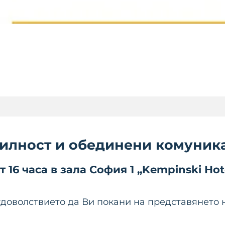
илност и обединени комуник
т
16
часа
в
зала София 1 „Kempinski Hote
удоволствието да Ви покани на представянето