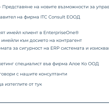
– Представяне на новите възможности за упра
авител на фирма ITC Consult ЕООД
ят имейл клиент в EnterpriseOne®
 имейли към досието на контрагент
ата за сигурност на ERP системата и изискван
кетинг специалист във фирма Алое Ко ООД
говори с нашите консултанти
 изтеглите от тук