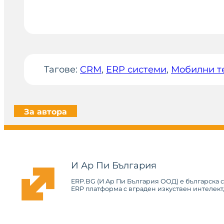
Тагове:
CRM
, 
ERP системи
, 
Мобилни т
За автора
И Ар Пи България
ERP.BG (И Ар Пи България ООД) е българска 
ERP платформа с вграден изкуствен интелект