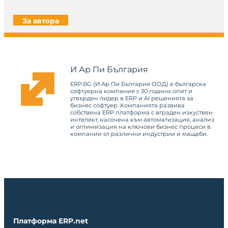
За автора
И Ар Пи България
ERP.BG (И Ар Пи България ООД) е българска
софтуерна компания с 30 години опит и
утвърден лидер в ERP и AI решенията за
бизнес софтуер. Компанията развива
собствена ERP платформа с вграден изкуствен
интелект, насочена към автоматизация, анализ
и оптимизация на ключови бизнес процеси в
компании от различни индустрии и мащаби.
Платформа ERP.net