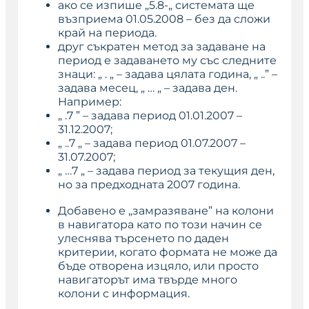
ако се изпише „5.8-„ системата ще
възприема 01.05.2008 – без да сложи
край на периода.
друг съкратен метод за задаване на
период е задаването му със следните
знаци: „ . „ – задава цялата година, „ ..” –
задава месец, „ … „ – задава ден.
Например:
„ .7 ” – задава период 01.01.2007 –
31.12.2007;
„ ..7 „ – задава период 01.07.2007 –
31.07.2007;
„ …7 „ – задава период за текущия ден,
но за предходната 2007 година.
Добавено е „замразяване” на колони
в навигатора като по този начин се
улеснява търсенето по даден
критерии, когато формата не може да
бъде отворена изцяло, или просто
навигаторът има твърде много
колони с информация.