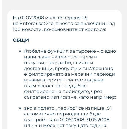
На 01.07.2008 излезе версия 1.5
на
EnterpriseOne
, в която са включени над
100 новости, по-основните от които са:
ОБЩИ
Глобална функция за търсене – с едно
написване на текст се търси в
покупки, продажби, клиенти,
доставчици, продукти и т.н.Улеснено
е филтрирането за месечни периоди
в навигаторите – системата дава
възможност за по-удобно
филтриране на периодите, чрез
съкратено изписване, като например:
ако в полето „период” се изпише „5”,
автоматично периодът ще бъде
възприет като 01.05.2008-31.05.2008
или 5-и месец от текущата година.