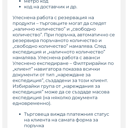
метро код
код на доставчик и др.
Улеснена работа с резервация на
продукти – търговците могат да следят
„налично количество” и „свободно
количество”. При поръчка, автоматично се
резервира поръчаното количество и
„свободно количество” намалява. След
експедиция и „наличното количество”
намалява. Улеснена работа с аванси
Улеснено експедиране – Филтрирайки по
„клиент” навигатора показва всички
документи от тип „нареждане за
експедиция”, създадени за този клиент.
Избирайки група от „нареждания за
експедиция” може да се създаде масова
експедиция (на няколко документа
едновременно).
Търговеца вижда платежния статус
на клиента на самата форма за
поръчка