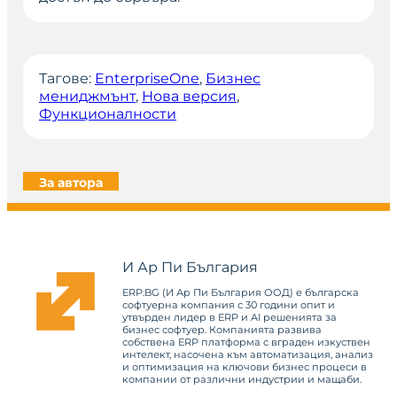
Тагове:
EnterpriseOne
, 
Бизнес
мениджмънт
, 
Нова версия
, 
Функционалности
За автора
И Ар Пи България
ERP.BG (И Ар Пи България ООД) е българска
софтуерна компания с 30 години опит и
утвърден лидер в ERP и AI решенията за
бизнес софтуер. Компанията развива
собствена ERP платформа с вграден изкуствен
интелект, насочена към автоматизация, анализ
и оптимизация на ключови бизнес процеси в
компании от различни индустрии и мащаби.