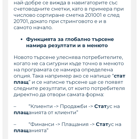
най-добре се вижда в навигаторите със
счетоводните сметки, като в примера при
числово
сортиране сметка 201001 е след
20701, докато при
стринговото
е и в
самото начало.
Функцията за глобално търсене
намира резултати и в менюто
Новото търсене улеснява потребителите,
когато не са сигурни къде точно в менюто
на програмата се намира определена
опция. Така например ако се напише “
стат
плащ
” и се натисне търсене ще се появят
следните резултати, от които потребителя
директно да отвори самата форма:
– “Клиенти -> Продажби ->
Стат
ус на
плащ
анията от клиенти”
– “Финанси -> Плащания ->
Стат
ус на
плащ
анията”