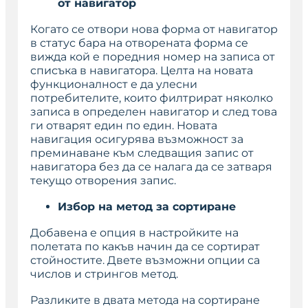
от навигатор
Когато се отвори нова форма от навигатор
в статус бара на отворената форма се
вижда кой е поредния номер на записа от
списъка в навигатора. Целта на новата
функционалност е да улесни
потребителите, които филтрират няколко
записа в определен навигатор и след това
ги отварят един по един. Новата
навигация осигурява възможност за
преминаване към следващия запис от
навигатора без да се налага да се затваря
текущо отворения запис.
Избор на метод за сортиране
Добавена е опция в настройките на
полетата по какъв начин да се сортират
стойностите. Двете възможни опции са
числов
и
стрингов
метод.
Разликите в двата метода на сортиране