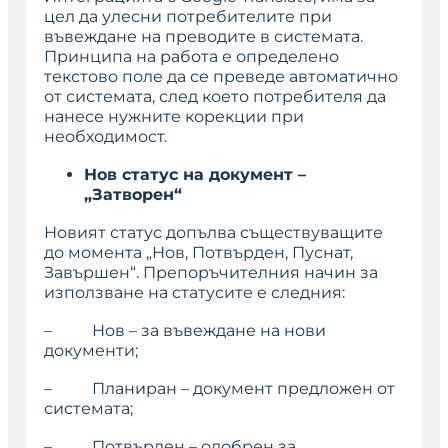
цел да улесни потребителите при
въвеждане на преводите в системата.
Принципа на работа е определено
текстово поле да се преведе автоматично
от системата, след което потребителя да
нанесе нужните корекции при
необходимост.
Нов статус на документ –
„Затворен“
Новият статус допълва съществуващите
до момента „Нов, Потвърден, Пуснат,
Завършен“. Препоръчителния начин за
използване на статусите е следния:
–
Нов
– за въвеждане на нови
документи;
–
Планиран
– документ предложен от
системата;
–
Потвърден
– одобрен за