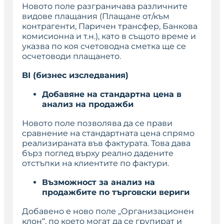
Новото поле разграничава различните
видове плащания (Плащане от/към
контрагенти, Паричен трансфер, Банкова
комисионна и т.н.), като в същото време и
указва по коя счетоводна сметка ще се
осчетоводи плащането.
BI (
бизнес изследвания
)
Добавяне на стандартна цена в
анализ на продажби
Новото поле позволява да се прави
сравнение на стандартната цена спрямо
реализираната във фактурата. Това дава
бърз поглед върху реално дадените
отстъпки на клиентите по фактури.
Възможност за анализ на
продажбите по търговски вериги
Добавено е ново поле „
Организационен
клон
“, по което могат да се групират и