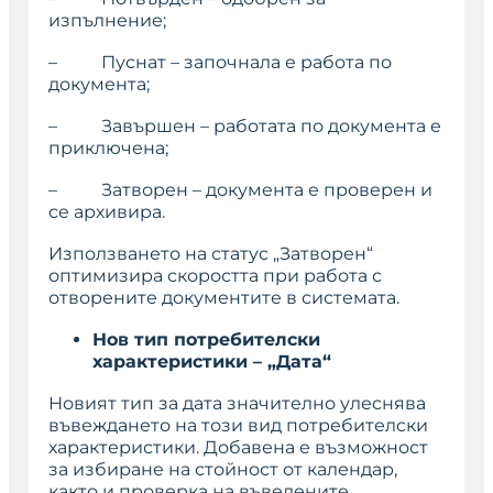
изпълнение;
–
Пуснат
– започнала е работа по
документа;
–
Завършен
– работата по документа е
приключена;
–
Затворен
– документа е проверен и
се архивира.
Използването на статус „
Затворен
“
оптимизира скоростта при работа с
отворените документите в системата.
Нов тип потребителски
характеристики – „Дата“
Новият тип за дата значително улеснява
въвеждането на този вид потребителски
характеристики. Добавена е възможност
за избиране на стойност от календар,
както и проверка на въведените