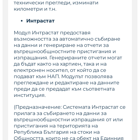
технически прегледи, изминати
километри и т.н.
Интрастат
Модул Интрастат предоставя
възможността за автоматично събиране
на данни и генериране на отчети за
вътрешнообщностните пристигания и
изпращания. Генерираните отчети могат
да бъдат както на хартиен, така и на
електронен носител, от който да се
подават към НАП. Модулът позволява
преглеждане и редактиране на данните
преди да се предадат към съответната
институция.
(
Предназначение: Системата Интрастат се
прилага за събирането на данни за
вътрешнообщностни изпращания от или
пристигания на територията на
Република България на стоки на
Общността, които не са обект на Единния