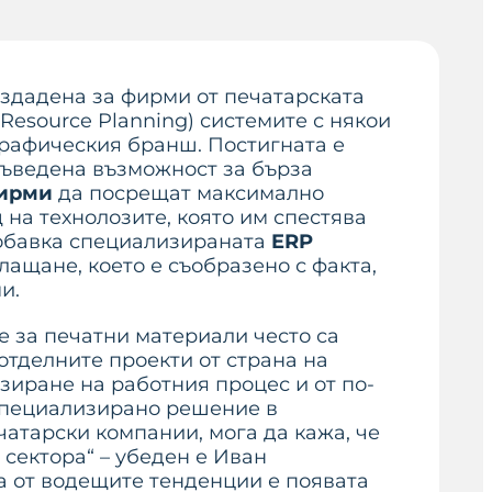
ъздадена за фирми от печатарската
 Resource Planning) системите с някои
графическия бранш. Постигната е
 въведена възможност за бърза
фирми
да посрещат максимално
 на технолозите, която им спестява
 добавка специализираната
ERP
ащане, което е съобразено с факта,
и.
е за печатни материали често са
отделните проекти от страна на
зиране на работния процес и от по-
 специализирано решение в
атарски компании, мога да кажа, че
сектора“ – убеден е Иван
а от водещите тенденции е появата