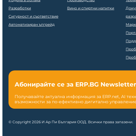
Разработки
Вино и спиртни напитки
Доку
Сигурност и съответствие
разр
Автоматизиран ъпгрейд
Марк
Порт
Подд
Проб
Проб
Абонирайте се за ERP.BG Newslette
Получавайте актуална информация за ERP.net, AI тех
възможности за по-ефективно дигитално управление
© Copyright 2026 И Ар Пи България ООД. Всички права запазени.