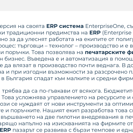
ерсия на своята
ERP система
EnterpriseOne, с
чки традиционни предимства на
ERP
(Enterprise
но за да улеснят работата на екипите от поли
оцес: търговци – технолог – производство и е
и поръчки. Това позволява на
печатарските 
н бизнес. Въведена е и автоматизация в помощ
е да влязат в производство почти веднага. В
а и при изгодни възможности за разсрочено пл
 в България спадат към малките и средни фирм
трябва да са по-гъвкави от всякога. Бюджетит
. Това усложнява управлението на ресурсите и 
ози се нуждаят от нови инструменти за оптими
е и поръчките. Нашият екип разработва това
авършването на две пилотни внедрявания в печ
арящо напълно на изискванията на фирмите от 
ERP
пазарът се развива с бързи темпове и едн