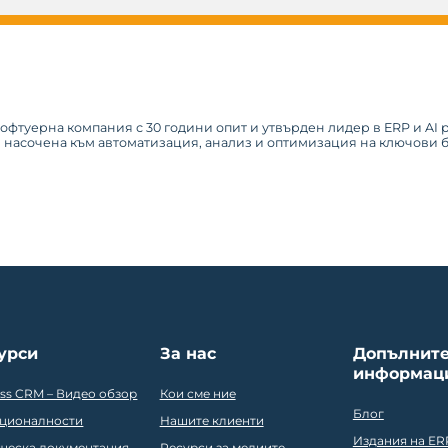
софтуерна компания с 30 години опит и утвърден лидер в ERP и AI
, насочена към автоматизация, анализ и оптимизация на ключови
урси
За нас
Допълнит
информац
ess CRM – Видео обзор
Кои сме ние
Блог
ционалности
Нашите клиенти
Издания на ER
ическа документация
Ресурси за медиите