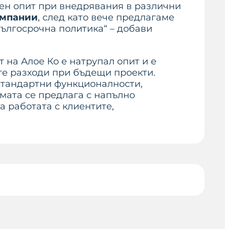
зен опит при внедрявания в различни
омпании
, след като вече предлагаме
дългосрочна политика“ – добави
на Алое Ко е натрупал опит и е
те разходи при бъдещи проекти.
стандартни функционалности,
емата се предлага с напълно
 работата с клиентите,