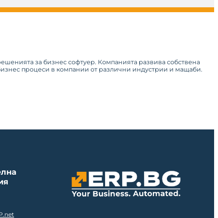
 решенията за бизнес софтуер. Компанията развива собствена
 бизнес процеси в компании от различни индустрии и мащаби.
елна
ия
P.net