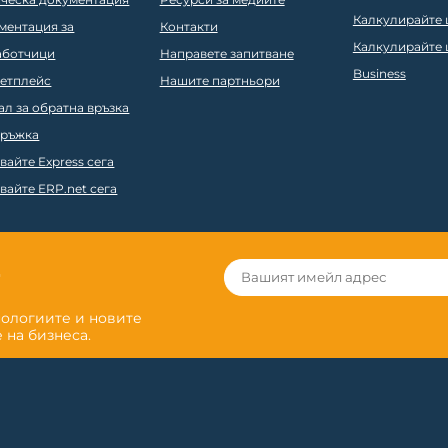
Калкулирайте ц
ментация за
Контакти
Калкулирайте ц
аботчици
Направете запитване
Business
етплейс
Нашите партньори
ал за обратна връзка
ръжка
вайте Express сега
вайте ERP.net сега
r
нологиите и новите
 на бизнеса.