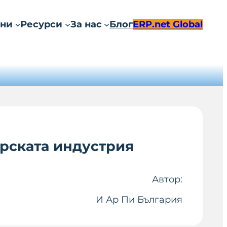
ни
Ресурси
За нас
Блог
ERP.net Global
арската индустрия
Автор:
И Ар Пи България