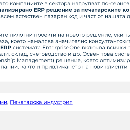
ато компаниите в сектора натрупват по-серио
иализирано ERP решение за печатарските к
ъвсем естествен пазарен ход и част от нашата 
е пилотни проекти на новото решение, екипът 
аза, което намалява значително консултантски
а
ERP
системата EnterpriseOne включва всички 
и, склад, счетоводство и др. Освен това сист
onship Management) решение, което оптимизира
пании, както и привличането на нови клиенти.
еми
, 
Печатарска индустрия