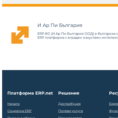
И Ар Пи България
ERP.BG (И Ар Пи България ООД) е българска 
ERP платформа с вграден изкуствен интелект
Платформа ERP.net
Решения
Рес
Начало
Дистрибуция
Expr
Социална ERP
Полеви услуги
Функ
Родена в облака
Производство
Техн