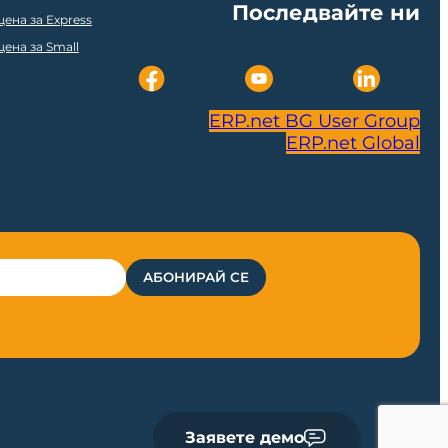
Последвайте ни
ена за Express
ена за Small
ERP.net BG User Group
ERP.net Global
Заявете демо