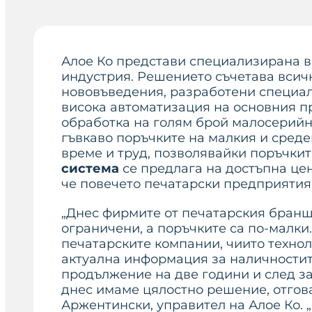
Алое Ко представи специализирана в
индустрия. Решението съчетава вси
нововъведения, разработени специал
висока автоматизация на основния пр
обработка на голям брой малосерийн
гъвкаво поръчките на малкия и среде
време и труд, позволявайки поръчкит
система
се предлага на достъпна цен
че повечето печатарски предприятия
„Днес фирмите от печатарския бранш 
ограничени, а поръчките са по-малки
печатарските компании, чиито технол
актуална информация за наличностит
продължение на две години и след з
днес имаме цялостно решение, отгов
Аржентински, управител на Алое Ко. „