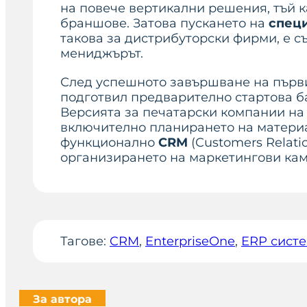
на повече вертикални решения, тъй к
браншове. Затова пускането на
спец
такова за дистрибуторски фирми, е с
мениджърът.
След успешното завършване на първит
подготвил предварително стартова б
Версията за печатарски компании н
включително планирането на материал
функционално
CRM
(Customers Relati
организирането на маркетингови кам
Тагове:
CRM
, 
EnterpriseOne
, 
ERP сист
За автора