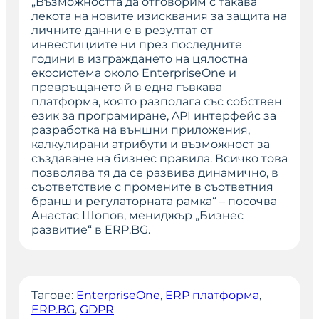
„Възможността да отговорим с такава
лекота на новите изисквания за защита на
личните данни е в резултат от
инвестициите ни през последните
години в изграждането на цялостна
екосистема около EnterpriseOne и
превръщането й в една гъвкава
платформа, която разполага със собствен
език за програмиране, API интерфейс за
разработка на външни приложения,
калкулирани атрибути и възможност за
създаване на бизнес правила. Всичко това
позволява тя да се развива динамично, в
съответствие с промените в съответния
бранш и регулаторната рамка“
– посочва
Анастас Шопов, мениджър „Бизнес
развитие“ в ERP.BG.
Тагове:
EnterpriseOne
, 
ERP платформа
, 
ERP.BG
, 
GDPR