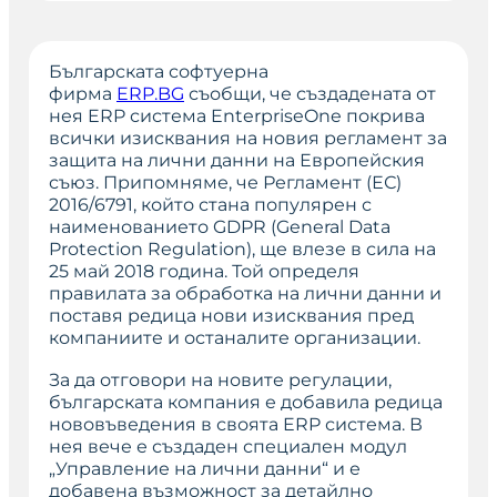
Българската софтуерна
фирма
ERP.BG
съобщи, че създадената от
нея ERP система EnterpriseOne покрива
всички изисквания на новия регламент за
защита на лични данни на Европейския
съюз. Припомняме, че Регламент (ЕС)
2016/6791, който стана популярен с
наименованието GDPR (General Data
Protection Regulation), ще влезе в сила на
25 май 2018 година. Той определя
правилата за обработка на лични данни и
поставя редица нови изисквания пред
компаниите и останалите организации.
За да отговори на новите регулации,
българската компания е добавила редица
нововъведения в своята ERP система. В
нея вече е създаден специален модул
„Управление на лични данни“ и е
добавена възможност за детайлно