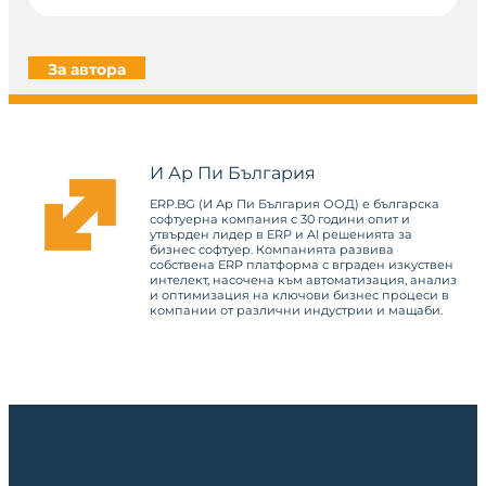
За автора
И Ар Пи България
ERP.BG (И Ар Пи България ООД) е българска
софтуерна компания с 30 години опит и
утвърден лидер в ERP и AI решенията за
бизнес софтуер. Компанията развива
собствена ERP платформа с вграден изкуствен
интелект, насочена към автоматизация, анализ
и оптимизация на ключови бизнес процеси в
компании от различни индустрии и мащаби.