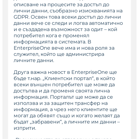
описване на процесите за достъп до
лични данни, съобразно изискванията на
GDPR. Освен това всеки достъп до лични
данни вече се следи и логва автоматично
и е създадена възможност за одит – кой
потребител кога е променял
информацията в системата. В
EnterpriseOne вече има и нова роля за
служител, който ще администрира
личните данни.
Друга важна новост в EnterpriseOne ще
бъде т.нар. „Клиентски портал“, в който
всеки външен потребител ще може да
достъпва и да променя своята лична
информация. Порталът ще може да се
използва и за защитен трансфер на
информация, а чрез него клиентите ще
могат да обявят също и когато желаят да
бъдат „забравени“, а личните им данни –
изтрити.