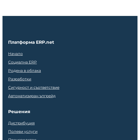
Платформа ERP.net
Начало
Социална ERP
Родена в облака
Разработки
Сигурност и съответствие
Автоматизиран ъпгрейд
Решения
Дистрибуция
Полеви услуги
Производство