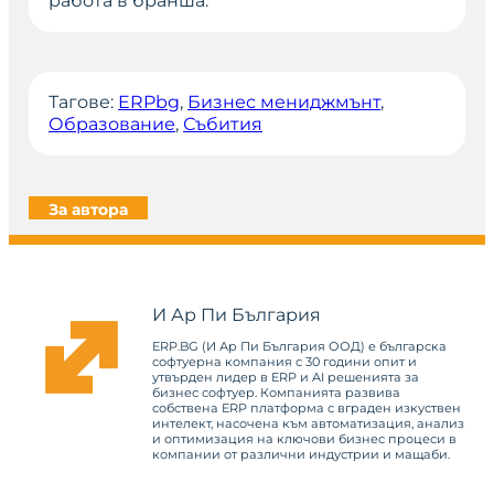
работа в бранша.
Тагове:
ERPbg
, 
Бизнес мениджмънт
, 
Образование
, 
Събития
За автора
И Ар Пи България
ERP.BG (И Ар Пи България ООД) е българска
софтуерна компания с 30 години опит и
утвърден лидер в ERP и AI решенията за
бизнес софтуер. Компанията развива
собствена ERP платформа с вграден изкуствен
интелект, насочена към автоматизация, анализ
и оптимизация на ключови бизнес процеси в
компании от различни индустрии и мащаби.