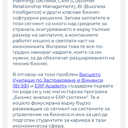
Planning) системи, CRM (Customer
Relationship Management), BI (Business
Intelligence) и други класове бизнес
софтуерни решения. Затова заплатите в
този сегмент са много над средните за
страната, осигуряването е върху пълния
размер на заплатите, а компаниите
работят изцяло в светлата част на
икономиката. Въпреки това те все по-
трудно намират кадрите, които са им
нужни, за да обезпечат разширяването на
техния бизнес.
В отговор на този проблем
Висшето
Училище по Застраховане и Финанси
(ВУЗФ)
и
ERP Academy
създадоха първата
по рода си у нас магистърска програма
„Бизнес анализ и ERP системи“. Тя е
изцяло фокусирана върху бързо
развиващия се сегмент на системите за
управление на бизнеса и има за цел да
подготви студентите за кариера в тази
икономическа сфера.