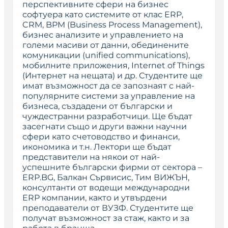
перспективните сфери на бизнес
софтуера като системите от клас ERP,
CRM, BPM (Business Process Management),
бизнес анализите и управлението на
големи масиви от данни, обединените
комуникации (unified communications),
мобилните приложения, Internet of Things
(Интернет на нещата) и др. Студентите ще
имат възможност да се запознаят с най-
популярните системи за управление на
бизнеса, създадени от български и
чуждестранни разработчици. Ще бъдат
засегнати също и други важни научни
сфери като счетоводство и финанси,
икономика и т.н. Лектори ще бъдат
представители на някои от най-
успешните български фирми от сектора –
ERP.BG, Балкан Сървисис, Тим ВИЖЪН,
консултанти от водещи международни
ERP компании, както и утвърдени
преподаватели от ВУЗФ. Студентите ще
получат възможност за стаж, както и за