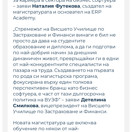
за кариера в сектора на бизнес софтуера
“
– заяви
Наталия Футекова
, създател на
магистратурата и основател на ERP
Academy.
„
Стремежът на Висшето Училище по
Застраховане и Финанси винаги е бил не
просто да дава на студентите
образование и диплома, а да ги подготви
по най-добрия начин за днешния
динамичен живот, превръщайки ги в едни
от най-конкурентните специалисти на
пазара на труда. Създаването на първата
по рода си магистърска програма,
фокусирана върху един толкова
перспективен бранш като бизнес
софтуера, е част от тази дългосрочна
политика на ВУЗФ
“ – заяви
Детелина
Смилкова
, вицепрезидент на Висшето
Училище по Застраховане и Финанси.
Новата магистратура ще включва
обучение по някои от най-