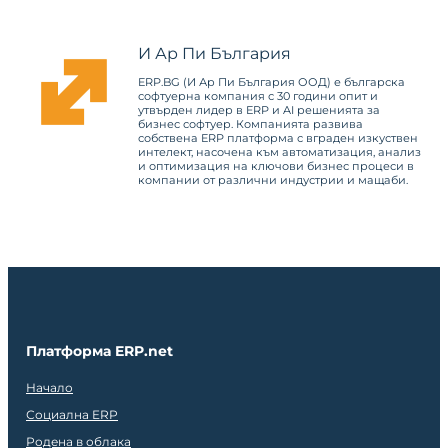
И Ар Пи България
ERP.BG (И Ар Пи България ООД) е българска
софтуерна компания с 30 години опит и
утвърден лидер в ERP и AI решенията за
бизнес софтуер. Компанията развива
собствена ERP платформа с вграден изкуствен
интелект, насочена към автоматизация, анализ
и оптимизация на ключови бизнес процеси в
компании от различни индустрии и мащаби.
Платформа ERP.net
Начало
Социална ERP
Родена в облака