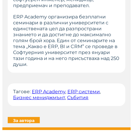
предприемач и преподавател.
ЕRP Academy организира безплатни
семинари в различни университети с
единствената цел да разпространи
знанието и да достигне до максимално
голям брой хора. Един от семинарите на
тема „Какво е ERP, BI и CRM” се проведе в
Софтуерния университет през януари
тази година и на него присъстваха над 250
души.
Тагове:
ERP Academy
, 
ERP системи
, 
Бизнес мениджмънт
, 
Събития
За автора