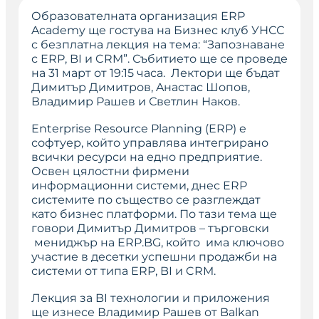
Образователната организация ERP
Academy ще гостува на Бизнес клуб УНСС
с безплатна лекция на тема: “Запознаване
с ERP, BI и CRM”. Събитието ще се проведе
на 31 март от 19:15 часа. Лектори ще бъдат
Димитър Димитров, Aнастас Шопов,
Владимир Рашев и Светлин Наков.
Enterprise Resource Planning (ERP) e
софтуер, който управлява интегрирано
всички ресурси на едно предприятие.
Освен цялостни фирмени
информационни системи, днес ERP
системите по същество се разглеждат
като бизнес платформи. По тази тема ще
говори Димитър Димитров – търговски
мениджър на ERP.BG, който има ключово
участие в десетки успешни продажби на
системи от типа ERP, BI и CRM.
Лекция за BI технологии и приложения
ще изнесе Владимир Рашев от Balkan