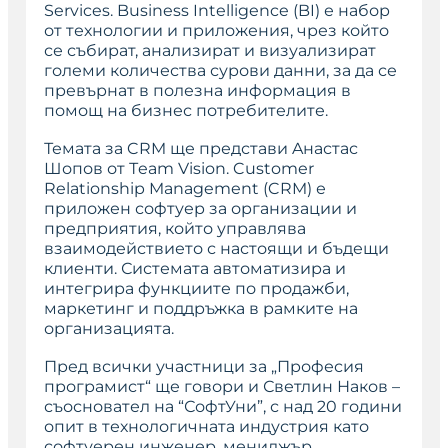
Services. Business Intelligence (BI) е набор
от технологии и приложения, чрез който
се събират, анализират и визуализират
големи количества сурови данни, за да се
превърнат в полезна информация в
помощ на бизнес потребителите.
Темата за CRM ще представи Aнастас
Шопов от Тeam Vision. Customer
Relationship Management (CRM) е
приложен софтуер за организации и
предприятия, който управлява
взаимодействието с настоящи и бъдещи
клиенти. Системата автоматизира и
интегрира функциите по продажби,
маркетинг и поддръжка в рамките на
организацията.
Пред всички участници за „Професия
програмист“ ще говори и Светлин Наков –
съосновател на “СофтУни”, с над 20 години
опит в технологичната индустрия като
софтуерен инженер, мениджър,