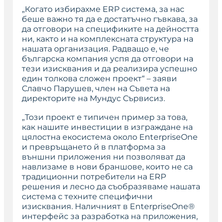
„Когато избирахме ERP система, за нас
беше важно тя да е достатъчно гъвкава, за
да отговори на спецификите на дейността
ни, както и на комплексната структура на
нашата организация. Радващо е, че
българска компания успя да отговори на
тези изисквания и да реализира успешно
един толкова сложен проект“
– заяви
Славчо Парушев, член на Съвета на
директорите на Мундус Сървисиз.
„Този проект е типичен пример за това,
как нашите инвестиции в изграждане на
цялостна екосистема около EnterpriseOne
и превръщането й в платформа за
външни приложения ни позволяват да
навлизаме в нови браншове, които не са
традиционни потребители на ERP
решения и лесно да съобразяваме нашата
система с техните специфични
изисквания. Наличният в EnterpriseOne®
интерфейс за разработка на приложения,