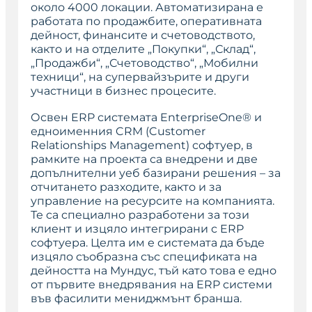
около 4000 локации. Автоматизирана е
работата по продажбите, оперативната
дейност, финансите и счетоводството,
както и на отделите „Покупки“, „Склад“,
„Продажби“, „Счетоводство“, „Мобилни
техници“, на супервайзърите и други
участници в бизнес процесите.
Освен ERP системата EnterpriseOne® и
едноименния CRM (Customer
Relationships Management) софтуер, в
рамките на проекта са внедрени и две
допълнителни уеб базирани решения – за
отчитането разходите, както и за
управление на ресурсите на компанията.
Те са специално разработени за този
клиент и изцяло интегрирани с ERP
софтуера. Целта им е системата да бъде
изцяло съобразна със спецификата на
дейността на Мундус, тъй като това е едно
от първите внедрявания на ERP системи
във фасилити мениджмънт бранша.