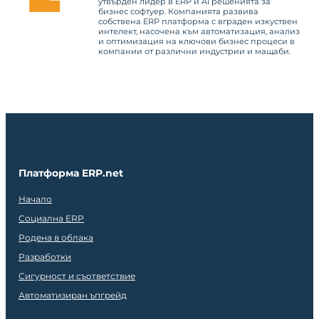
утвърден лидер в ERP и AI решенията за
бизнес софтуер. Компанията развива
собствена ERP платформа с вграден изкуствен
интелект, насочена към автоматизация, анализ
и оптимизация на ключови бизнес процеси в
компании от различни индустрии и мащаби.
Платформа ERP.net
Начало
Социална ERP
Родена в облака
Разработки
Сигурност и съответствие
Автоматизиран ъпгрейд