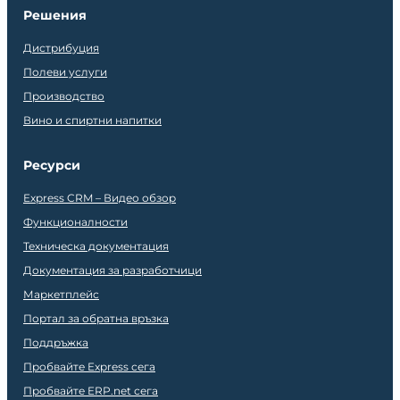
Решения
Дистрибуция
Полеви услуги
Производство
Вино и спиртни напитки
Ресурси
Express CRM – Видео обзор
Функционалности
Техническа документация
Документация за разработчици
Маркетплейс
Портал за обратна връзка
Поддръжка
Пробвайте Express сега
Пробвайте ERP.net сега