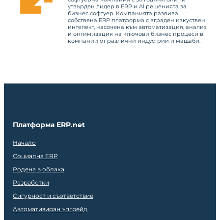
утвърден лидер в ERP и AI решенията за
бизнес софтуер. Компанията развива
собствена ERP платформа с вграден изкуствен
интелект, насочена към автоматизация, анализ
и оптимизация на ключови бизнес процеси в
компании от различни индустрии и мащаби.
Платформа ERP.net
Начало
Социална ERP
Родена в облака
Разработки
Сигурност и съответствие
Автоматизиран ъпгрейд