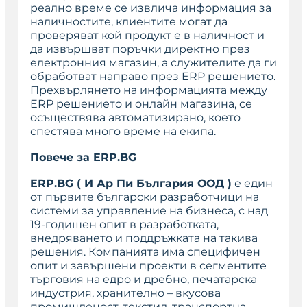
реално време се извлича информация за
наличностите, клиентите могат да
проверяват кой продукт е в наличност и
да извършват поръчки директно през
електронния магазин, а служителите да ги
обработват направо през ERP решението.
Прехвърлянето на информацията между
ERP решението и онлайн магазина, се
осъществява автоматизирано, което
спестява много време на екипа.
Повече за
ERP
.
BG
ERP.BG ( И Ар Пи България ООД )
е един
от първите български разработчици на
системи за управление на бизнеса, с над
19-годишен опит в разработката,
внедряването и поддръжката на такива
решения. Компанията има специфичен
опит и завършени проекти в сегментите
търговия на едро и дребно, печатарска
индустрия, хранително – вкусова
промишленост, текстил, транспортна