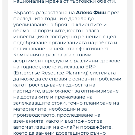
национална мрежа от търговски обекти.
Бързото разрастване на
Алекс Фиш
през
последните години е довело до
увеличаване на броя на клиентите и
обема на поръчките, което налага
инвестиция в софтуерно решение с цел
подобряване организацията на работа и
повишаване на нейната ефективност.
Компанията разполага с голям
асортимент продукти с различни срокове
на годност, което изисквало ERP
(Enterprise Resource Planning) системата
да може да се справя с основни проблеми
като проследяване годността на
партидите, възможност за оптимизиране
на доставките и премахване на
залежаващите стоки, точно планиране на
материалите, необходими за
производството, проследяване на
вземанията, както и възможност за
автоматизация на онлайн продажбите,
което да замени досегашното ръчно