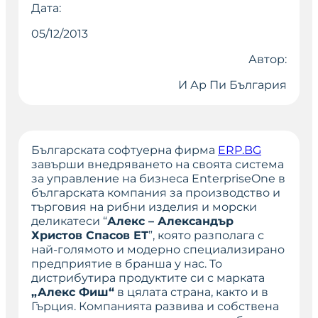
Дата:
05/12/2013
Автор:
И Ар Пи България
Българската софтуерна фирма
ERP.BG
завърши внедряването на своята система
за управление на бизнеса EnterpriseOne в
българската компания за производство и
търговия на рибни изделия и морски
деликатеси “
Алекс – Александър
Христов Спасов ЕТ
”, която разполага с
най-голямото и модерно специализирано
предприятие в бранша у нас. To
дистрибутира продуктите си с марката
„Алекс Фиш“
в цялата страна, както и в
Гърция. Компанията развива и собствена