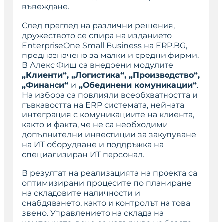
въвеждане.
След преглед на различни решения,
дружеството се спира на изданието
EnterpriseOne Small Business на ERP.BG,
предназначено за малки и средни фирми.
В Алекс Фиш са внедрени модулите
„Клиенти“, „Логистика“, „Производство“,
„Финанси“
и
„Обединени комуникации“
.
На избора са повлияли всеобхватността и
гъвкавостта на ERP системата, нейната
интеграция с комуникациите на клиента,
както и факта, че не са необходими
допълнителни инвестиции за закупуване
на ИТ оборудване и поддръжка на
специализиран ИТ персонал.
В резултат на реализацията на проекта са
оптимизирани процесите по планиране
на складовите наличности и
снабдяването, както и контролът на това
звено. Управлението на склада на