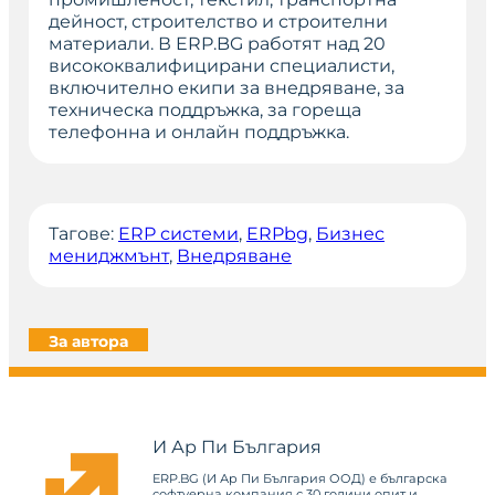
дейност, строителство и строителни
материали. В ERP.BG работят над 20
висококвалифицирани специалисти,
включително екипи за внедряване, за
техническа поддръжка, за гореща
телефонна и онлайн поддръжка.
Тагове:
ERP системи
, 
ERPbg
, 
Бизнес
мениджмънт
, 
Внедряване
За автора
И Ар Пи България
ERP.BG (И Ар Пи България ООД) е българска
софтуерна компания с 30 години опит и