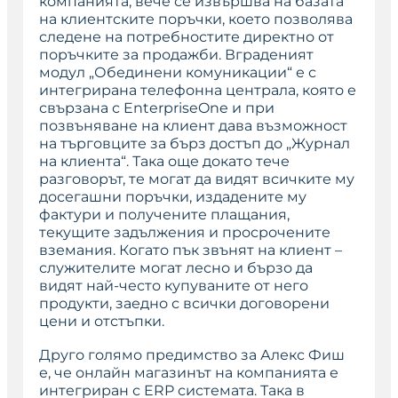
компанията, вече се извършва на базата
на клиентските поръчки, което позволява
следене на потребностите директно от
поръчките за продажби. Вграденият
модул „Обединени комуникации“ е с
интегрирана телефонна централа, която е
свързана с EnterpriseOne и при
позвъняване на клиент дава възможност
на търговците за бърз достъп до „Журнал
на клиента“. Така още докато тече
разговорът, те могат да видят всичките му
досегашни поръчки, издадените му
фактури и получените плащания,
текущите задължения и просрочените
вземания. Когато пък звънят на клиент –
служителите могат лесно и бързо да
видят най-често купуваните от него
продукти, заедно с всички договорени
цени и отстъпки.
Друго голямо предимство за Алекс Фиш
е, че онлайн магазинът на компанията е
интегриран с ERP системата. Така в