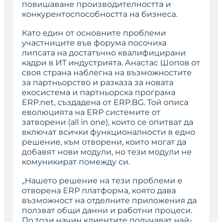
повишаване производителността и
конкурентоспособността на бизнеса.
Като един от основните проблеми
участниците във форума посочиха
липсата на достатъчно квалифицирани
кадри в ИТ индустрията. Анастас Шопов от
своя страна наблегна на възможностите
за партньорство и разказа за новата
екосистема и партньорска програма
ERP.net, създадена от ERP.BG. Той описа
еволюцията на ERP системите от
затворени (all in one), които се опитват да
включат всички функционалности в едно
решение, към отворени, които могат да
добавят нови модули, но тези модули не
комуникират помежду си.
„Нашето решение на тези проблеми е
отворена ERP платформа, която дава
възможност на отделните приложения да
ползват общи данни и работни процеси.
По този начин клиентите получават най-