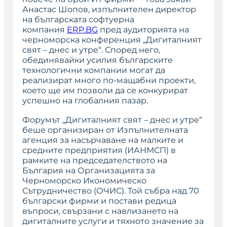
Анастас Шопов, изпълнителен директор
на българската софтуерна
компания
ERP.BG
пред аудиторията на
черноморска конференция „Дигиталният
свят – днес и утре“. Според него,
обединявайки усилия българските
технологични компании могат да
реализират много по-мащабни проекти,
което ще им позволи да се конкурират
успешно на глобалния пазар.
Форумът „Дигиталният свят – днес и утре“
беше организиран от Изпълнителната
агенция за насърчаване на малките и
средните предприятия (ИАНМСП) в
рамките на председателството на
България на Организацията за
Черноморско Икономическо
Сътрудничество (ОЧИС). Той събра над 70
български фирми и постави редица
въпроси, свързани с навлизането на
дигиталните услуги и тяхното значение за