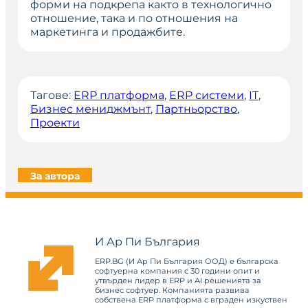
форми на подкрепа както в технологично
отношение, така и по отношения на
маркетинга и продажбите.
Тагове:
ERP платформа
, 
ERP системи
, 
IT
, 
Бизнес мениджмънт
, 
Партньорство
, 
Проекти
За автора
И Ар Пи България
ERP.BG (И Ар Пи България ООД) е българска
софтуерна компания с 30 години опит и
утвърден лидер в ERP и AI решенията за
бизнес софтуер. Компанията развива
собствена ERP платформа с вграден изкуствен