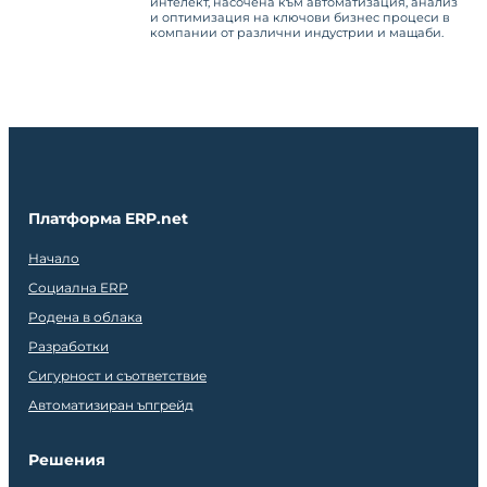
интелект, насочена към автоматизация, анализ
и оптимизация на ключови бизнес процеси в
компании от различни индустрии и мащаби.
Платформа ERP.net
Начало
Социална ERP
Родена в облака
Разработки
Сигурност и съответствие
Автоматизиран ъпгрейд
Решения