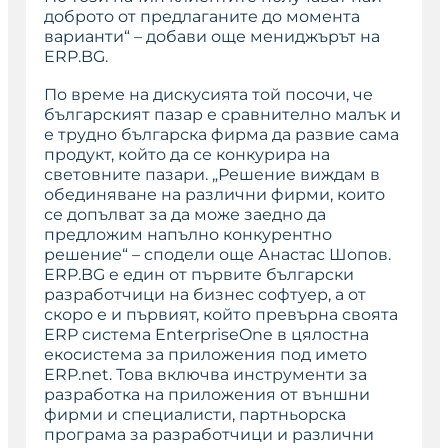
доброто от предлаганите до момента
варианти“
– добави още мениджърът на
ERP.BG.
По време на дискусията той посочи, че
българският пазар е сравнително малък и
е трудно българска фирма да развие сама
продукт, който да се конкурира на
световните пазари. „Решение виждам в
обединяване на различни фирми, които
се допълват за да може заедно да
предложим напълно конкурентно
решение“ – сподели още Анастас Шопов.
ERP.BG e един от първите български
разработчици на бизнес софтуер, а от
скоро е и първият, който превърна своята
ERP система EnterpriseOne в цялостна
екосистема за приложения под името
ERP.net. Това включва инструменти за
разработка на приложения от външни
фирми и специалисти, партньорска
програма за разработчици и различни