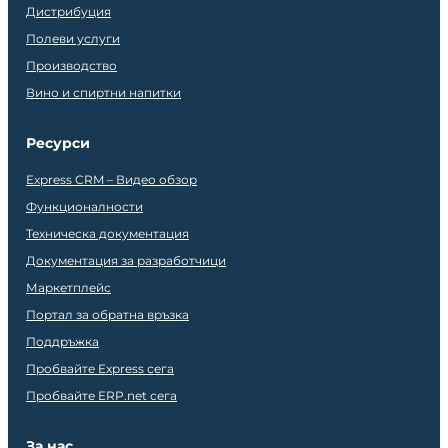
Дистрибуция
Полеви услуги
Производство
Вино и спиртни напитки
Ресурси
Express CRM – Видео обзор
Функционалности
Техническа документация
Документация за разработчици
Маркетплейс
Портал за обратна връзка
Поддръжка
Пробвайте Express сега
Пробвайте ERP.net сега
За нас