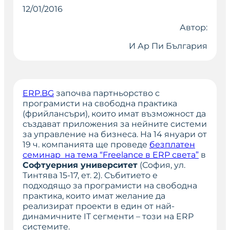
12/01/2016
Автор:
И Ар Пи България
ERP.BG
започва партньорство с
програмисти на свободна практика
(фрийлансъри), които имат възможност да
създават приложения за нейните системи
за управление на бизнеса. На 14 януари от
19 ч. компанията ще проведе
безплатен
семинар на тема “Freelance в ERP света”
в
Софтуерния университет
(София, ул.
Тинтява 15-17, ет. 2). Събитието е
подходящо за програмисти на свободна
практика, които имат желание да
реализират проекти в един от най-
динамичните IT сегменти – този на ERP
системите.