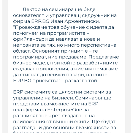
Лектор на семинара ще бъде
основателят и управляващ съдружник на
фирма ERP.BG Иван Аржентински.
“Провеждаме това обучение с идеята да
помогнем на програмистите –
фрийлансъри да навлязат в нова и
непозната за тях, но много перспективна
област. Основният принцип е – те
програмират, ние продаваме. Предлагаме
бизнес модел, при който разработчиците
създават приложения, а ние им помагаме
да стигнат до всички пазари, на които
ERP.BG присъства” – разказва той.
ERP системите са цялостни системи за
управление на бизнеси. Семинарът ще
представи възможностите на ERP
платформата EnterpriseOne за
разширяване чрез създаване на
приложения от външни екипи. Ще бъдат
разгледани две основни възможности за