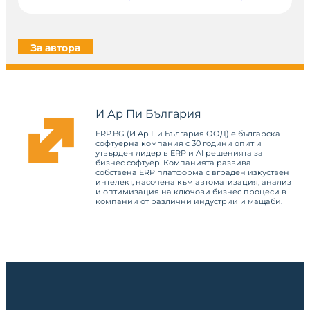
За автора
И Ар Пи България
ERP.BG (И Ар Пи България ООД) е българска
софтуерна компания с 30 години опит и
утвърден лидер в ERP и AI решенията за
бизнес софтуер. Компанията развива
собствена ERP платформа с вграден изкуствен
интелект, насочена към автоматизация, анализ
и оптимизация на ключови бизнес процеси в
компании от различни индустрии и мащаби.