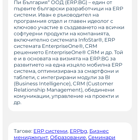
Пи България“ ООД (ERP.BG) – един от
първите български разработчици на ERP
системи. Иван е ръководител на
програмния отдел и главен идеолог с
ключово участие в създаването на всички
софтуерни продукти на компанията,
включително системата InfoStar®, ERP
системата EnterpriseOne®, CRM
решението EnterpriseOne® CRM и др. Той
е и в основата на визията на ERP.BG за
развитието на една изцяло мобилна ERP
система, оптимизирана за смартфони и
таблети, с интегрирани модули за BI
(Business Intelligence), CRM (Customer
Relationship Management), обединени
комуникации, управление на проекти и
др.
Тагове:
ERP системи
, 
ERPbg
, 
Бизнес
мениджмънт
, 
Образование
, 
Семинари