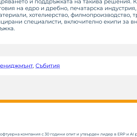
едряването и поддръжката на такива решения.
овия на едро и дребно, печатарска индустрия,
материали, хотелиерство, филмопроизводство, т
ицирани специалисти, включително екипи за вн
ъжка.
мениджмънт
, 
Събития
софтуерна компания с 30 години опит и утвърден лидер в ERP и AI