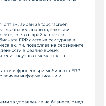
, оптимизиран за touchscreen
тъп до бизнес анализи, ключови
сите, което в крайна сметка
билната ERP система осигурява в
неса екипи, позволява на сервизните
дейности в реално време.
дители получават моментална
лтанти и фриленсъри мобилната ERP
йто всички информационни и
еми за управление на бизнеса, с над