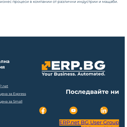
 бизнес процеси в компании от различни индустрии и мащаби.
елна
ия
P.net
Последвайте ни
ена за Express
ена за Small
ERP.net BG User Group