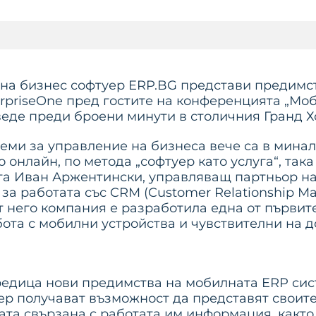
 на бизнес софтуер ERP.BG представи предимст
rpriseOne пред гостите на конференцията „Мо
веде преди броени минути в столичния Гранд Х
теми за управление на бизнеса вече са в мин
о онлайн, по метода „софтуер като услуга“, та
ята Иван Аржентински, управляващ партньор на
за работата със CRM (Customer Relationship Ma
от него компания е разработила една от първите
ота с мобилни устройства и чувствителни на д
едица нови предимства на мобилната ERP сис
р получават възможност да представят своите
ата свързана с работата им информация, както