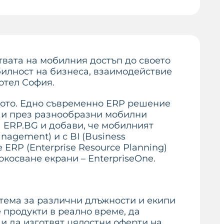
вата на мобилния достъп до своето
билност на бизнеса, взаимодействие
отел София.
алото. Едно съвременно ERP решение
ка и през разнообразни мобилни
 ERP.BG и добави, че мобилният
nagement) и с BI (Business
 ERP (Enterprise Resource Planning)
окосване екрани – EnterpriseOne.
тема за различни длъжности и екипи
 продукти в реално време, да
 и да изготвят цялостни оферти на