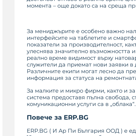
момента – още докато са на среща пр
За мениджърите е особено важно на
интерфейсите на таблетите и смартфо
показатели за производителност, как
улеснява значително възможността и
реално време видимост върху натовар
служители да приемат нови заявки в
Различните екипи могат лесно да пр
информация за статуса на ремонтната
За малките и микро фирми, както и 
система предоставя пълна свобода, 
комуникационни услуги са в „облака“.
Повече за ERP.BG
ERP.BG ( И Ар Пи България ООД ) е е