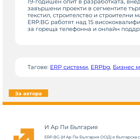
19-годишен опит в разработката, вн
завършени проекти в сегментите търг
текстил, строителство и строителни 
ERP.BG работят над 15 висококвалиф
за гореща телефонна и онлайн поддр
Тагове:
ERP системи
, 
ERPbg
, 
Бизнес 
За автора
И Ар Пи България
ERP.BG (И Ар Пи България ООД) е българска 