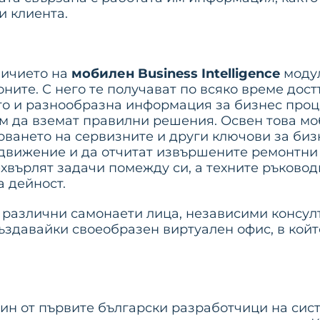
и клиента.
личието на
мобилен Business Intelligence
модул
ните. С него те получават по всяко време дос
то и разнообразна информация за бизнес проце
м да вземат правилни решения. Освен това мо
ването на сервизните и други ключови за биз
 движение и да отчитат извършените ремонтни 
ехвърлят задачи помежду си, а техните ръково
 дейност.
за различни самонаети лица, независими консу
създавайки своеобразен виртуален офис, в ко
дин от първите български разработчици на сист