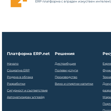
ERP платформа с вграден изкуствен интелект
Платформа ERP.net
Решения
Рес
Начало
Дистрибуция
Expr
Социална ERP
Полеви услуги
Функ
Родена в облака
Производство
Техн
Разработки
Вино и спиртни напитки
Доку
Сигурност и съответствие
разр
Автоматизиран ъпгрейд
Марк
Порт
Подд