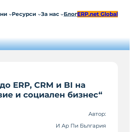
ни
Ресурси
За нас
Блог
ERP.net Global
о ERP, CRM и BI на
вие и социален бизнес“
Автор:
И Ар Пи България