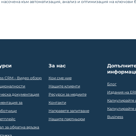
, насочена към автоматизация, анализ и оптимизация на ключови
урси
За нас
Допълнит
информац
ess CRM – Видео обзор
Кои сме ние
Блог
ционалности
Нашите клиенти
Издания на ER
ическа документация
Ресурси за медиите
Калкулирайте ц
ментация за
Контакти
Калкулирайте ц
аботчици
Направете запитване
Business
етплейс
Нашите партньори
ал за обратна връзка
ръжка