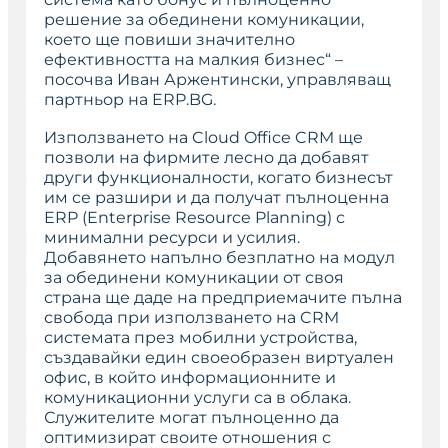
решение за обединени комуникации,
което ще повиши значително
ефективността на малкия бизнес“
–
посочва Иван Аржентински, управляващ
партньор на ERP.BG.
Използването на Cloud Office CRM ще
позволи на фирмите лесно да добавят
други функционалности, когато бизнесът
им се разшири и да получат пълноценна
ERP (Enterprise Resource Planning) с
минимални ресурси и усилия.
Добавянето напълно безплатно на модул
за обединени комуникации от своя
страна ще даде на предприемачите пълна
свобода при използването на CRM
системата през мобилни устройства,
създавайки един своеобразен виртуален
офис, в който информационните и
комуникационни услуги са в облака.
Служителите могат пълноценно да
оптимизират своите отношения с