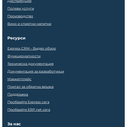
Дистрибуция
Полеви услуги
Производство
Вино и спиртни напитки
Ресурси
Express CRM – Видео обзор
Функционалности
Техническа документация
Документация за разработчици
Маркетплейс
Портал за обратна връзка
Поддръжка
Пробвайте Express сега
Пробвайте ERP.net сега
За нас