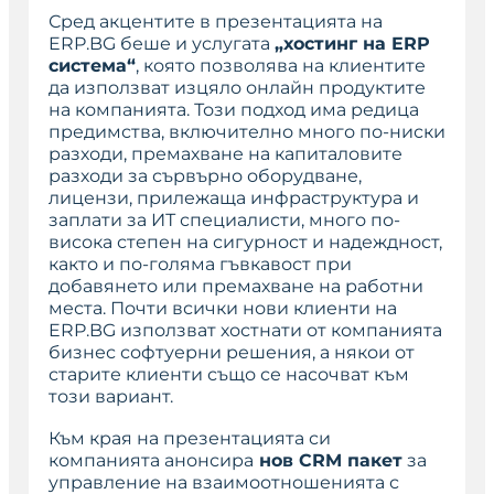
Сред акцентите в презентацията на
ERP.BG беше и услугата
„хостинг на
ERP
система“
, която позволява на клиентите
да използват изцяло онлайн продуктите
на компанията. Този подход има редица
предимства, включително много по-ниски
разходи, премахване на капиталовите
разходи за сървърно оборудване,
лицензи, прилежаща инфраструктура и
заплати за ИТ специалисти, много по-
висока степен на сигурност и надеждност,
както и по-голяма гъвкавост при
добавянето или премахване на работни
места. Почти всички нови клиенти на
ERP.BG използват хостнати от компанията
бизнес софтуерни решения, а някои от
старите клиенти също се насочват към
този вариант.
Към края на презентацията си
компанията анонсира
нов CRM пакет
за
управление на взаимоотношенията с