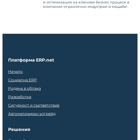
и оптимизация на ключови бизнес процеси в
компании от различни индустрии и мащаби.
Платформа ERP.net
Начало
Социална ERP
Родена в облака
Разработки
Сигурност и съответствие
Автоматизиран ъпгрейд
Решения