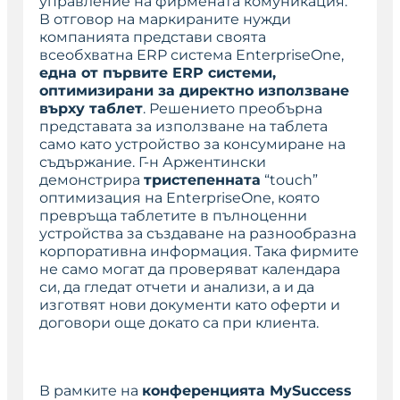
управление на фирмената комуникация.
В отговор на маркираните нужди
компанията представи своята
всеобхватна ERP система EnterpriseOne,
една от първите ERP системи,
оптимизирани за директно използване
върху таблет
. Решението преобърна
представата за използване на таблета
само като устройство за консумиране на
съдържание. Г-н Аржентински
демонстрира
тристепенната
“touch”
оптимизация на EnterpriseOne, която
превръща таблетите в пълноценни
устройства за създаване на разнообразна
корпоративна информация. Така фирмите
не само могат да проверяват календара
си, да гледат отчети и анализи, а и да
изготвят нови документи като оферти и
договори още докато са при клиента.
В рамките на
конференцията
MySuccess