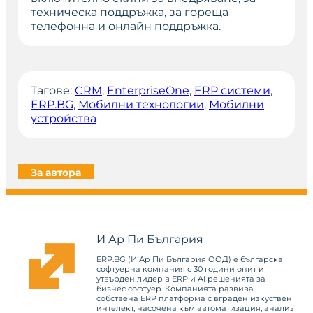
техническа поддръжка, за гореща
телефонна и онлайн поддръжка.
Тагове:
CRM
, 
EnterpriseOne
, 
ERP системи
, 
ERP.BG
, 
Мобилни технологии
, 
Мобилни
устройства
За автора
И Ар Пи България
ERP.BG (И Ар Пи България ООД) е българска
софтуерна компания с 30 години опит и
утвърден лидер в ERP и AI решенията за
бизнес софтуер. Компанията развива
собствена ERP платформа с вграден изкуствен
интелект, насочена към автоматизация, анализ