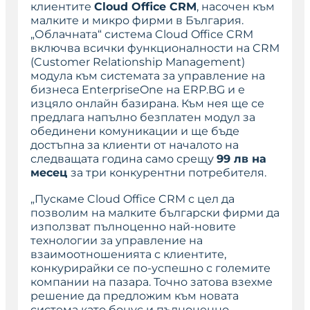
клиентите
Cloud Office CRM
, насочен към
малките и микро фирми в България.
„Облачната“ система Cloud Office CRM
включва всички функционалности на CRM
(Customer Relationship Management)
модула към системата за управление на
бизнеса EnterpriseOne на ERP.BG и е
изцяло онлайн базирана. Към нея ще се
предлага напълно безплатен модул за
обединени комуникации и ще бъде
достъпна за клиенти от началото на
следващата година само срещу
99 лв на
месец
за три конкурентни потребителя.
„Пускаме Cloud Office CRM с цел да
позволим на малките български фирми да
използват пълноценно най-новите
технологии за управление на
взаимоотношенията с клиентите,
конкурирайки се по-успешно с големите
компании на пазара. Точно затова взехме
решение да предложим към новата
система като бонус и пълноценно