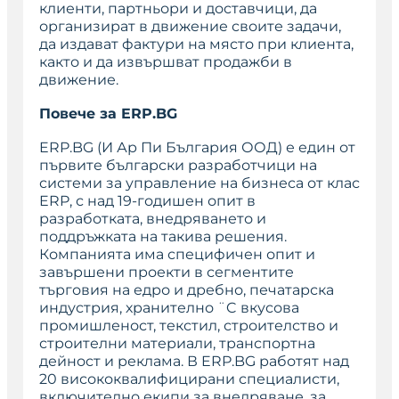
клиенти, партньори и доставчици, да
организират в движение своите задачи,
да издават фактури на място при клиента,
както и да извършват продажби в
движение.
Повече за ERP.BG
ERP.BG (И Ар Пи България ООД) е един от
първите български разработчици на
системи за управление на бизнеса от клас
ERP, с над 19-годишен опит в
разработката, внедряването и
поддръжката на такива решения.
Компанията има специфичен опит и
завършени проекти в сегментите
търговия на едро и дребно, печатарска
индустрия, хранително ¨C вкусова
промишленост, текстил, строителство и
строителни материали, транспортна
дейност и реклама. В ERP.BG работят над
20 висококвалифицирани специалисти,
включително екипи за внедряване, за