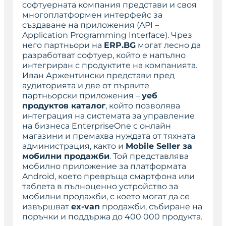
софтуерната компания представи и своя
многоплатформен интерфейс за
създаване на приложения (API –
Application Programming Interface). Чрез
него партньори на
ERP.BG
могат лесно да
разработват софтуер, който е напълно
интегриран с продуктите на компанията.
Иван Аржентински представи пред
аудиторията и две от първите
партньорски приложения –
уеб
продуктов каталог
, който позволява
интеграция на системата за управление
на бизнеса EnterpriseOne с онлайн
магазини и премахва нуждата от тяхната
администрация, както и
Mobile Seller за
мобилни продажби
. Той представлява
мобилно приложение за платформата
Android, което превръща смартфона или
таблета в пълноценно устройство за
мобилни продажби, с което могат да се
извършват
ex-van
продажби, събиране на
поръчки и поддържа до 400 000 продукта.