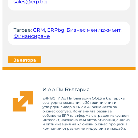
sales@erp.bg
Тагове:
CRM
, 
ERPbg
, 
Бизнес мениджмънт
, 
Финансиране
За автора
И Ар Пи България
ERP.BG (И Ар Пи България ООД) е българска
софтуерна компания с 30 години опит и
утвърден лидер в ERP и AI решенията за
бизнес софтуер. Компанията развива
собствена ERP платформа с вграден изкуствен
интелект, насочена към автоматизация, анализ
и оптимизация на ключови бизнес процеси в
компании от различни индустрии и мащаби.