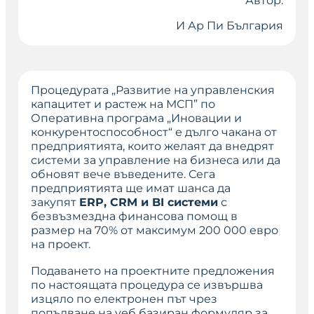
Автор:
И Ар Пи България
Процедурата „Развитие на управленския
капацитет и растеж на МСП” по
Оперативна програма „Иновации и
конкурентоспособност“ е дълго чакана от
предприятията, които желаят да внедрят
системи за управление на бизнеса или да
обновят вече въведените. Сега
предприятията ще имат шанса да
закупят
ERP, CRM и BI системи
с
безвъзмездна финансова помощ в
размер на 70% от максимум 200 000 евро
на проект.
Подаването на проектните предложения
по настоящата процедура се извършва
изцяло по електронен път чрез
попълване на уеб базиран формуляр за