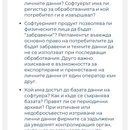
личните данни? Софтуерът има ли
регистър за обработванията и кой
потребител ги е извършвал?
Софтуерният продукт позволява ли
физическите лица да бъдат
“забравени”? Регламентът въвежда
основно право на потребителите да
бъдат забравени и техните данни да
не се използват при последващи
обработвания. Друго важно
изискване е възможността за
експортиране и преместване на
личните данни от един оператор към
друг.
Кой има достъп до базата данни на
софтуера? Как и къде се съхранява
базата? Правят ли се периодични
архиви? При изтичане или
недобросъвестно изтриване на
лични данни фирмите са задължени
да уведомят контролиращия орган,