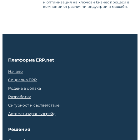
и оптимизация на ключови бизнес процеси в
компании от различни индустрии и мащаби.
Платформа ERP.net
Начало
Социална ERP
Родена в облака
Разработки
Сигурност и съответствие
Автоматизиран ъпгрейд
Решения