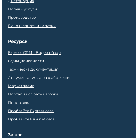
Дистрибуция
Полеви услуги
Производство
Вино и спиртни напитки
Ресурси
Express CRM – Видео обзор
Функционалности
Техническа документация
Документация за разработчици
Маркетплейс
Портал за обратна връзка
Поддръжка
Пробвайте Express сега
Пробвайте ERP.net сега
За нас