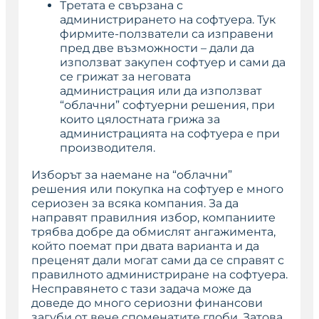
Третата е свързана с
администрирането на софтуера. Тук
фирмите-ползватели са изправени
пред две възможности – дали да
използват закупен софтуер и сами да
се грижат за неговата
администрация или да използват
“облачни” софтуерни решения, при
които цялостната грижа за
администрацията на софтуера е при
производителя.
Изборът за наемане на “облачни”
решения или покупка на софтуер е много
сериозен за всяка компания. За да
направят правилния избор, компаниите
трябва добре да обмислят ангажимента,
който поемат при двата варианта и да
преценят дали могат сами да се справят с
правилното администриране на софтуера.
Несправянето с тази задача може да
доведе до много сериозни финансови
загуби от вече споменатите глоби. Затова