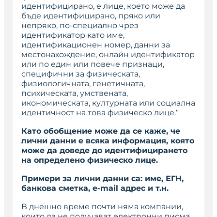
идентифицирано, е лице, което може да
бъде идентифицирано, пряко или
непряко, по-специално чрез
идентификатор като име,
идентификационен номер, данни за
местонахождение, онлайн идентификатор
или по един или повече признаци,
специфични за физическата,
физиологичната, генетичната,
психическата, умствената,
икономическата, културната или социална
идентичност на това физическо лице.“
Като обобщение може да се каже, че
лични данни е всяка информация, която
може да доведе до идентифицирането
на определено физическо лице.
Примери за лични данни са: име, ЕГН,
банкова сметка, e-mail адрес и т.н.
В днешно време почти няма компании,
които да не получават електронни писма