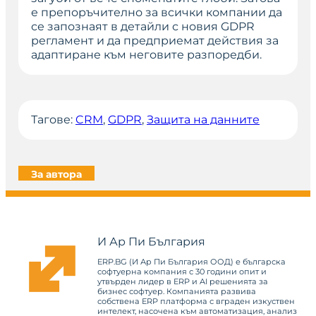
е препоръчително за всички компании да
се запознаят в детайли с новия GDPR
регламент и да предприемат действия за
адаптиране към неговите разпоредби.
Тагове:
CRM
, 
GDPR
, 
Защита на данните
За автора
И Ар Пи България
ERP.BG (И Ар Пи България ООД) е българска
софтуерна компания с 30 години опит и
утвърден лидер в ERP и AI решенията за
бизнес софтуер. Компанията развива
собствена ERP платформа с вграден изкуствен
интелект, насочена към автоматизация, анализ