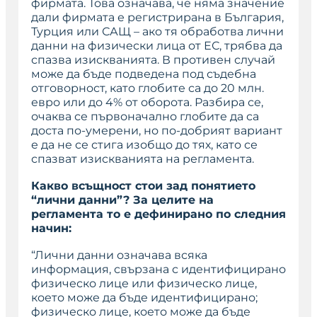
фирмата. Това означава, че няма значение
дали фирмата е регистрирана в България,
Турция или САЩ – ако тя обработва лични
данни на физически лица от ЕС, трябва да
спазва изискванията. В противен случай
може да бъде подведена под съдебна
отговорност, като глобите са до 20 млн.
евро или до 4% от оборота. Разбира се,
очаква се първоначално глобите да са
доста по-умерени, но по-добрият вариант
е да не се стига изобщо до тях, като се
спазват изискванията на регламента.
Какво всъщност стои зад понятието
“лични данни”? За целите на
регламента то е дефинирано по следния
начин:
“Лични данни означава всяка
информация, свързана с идентифицирано
физическо лице или физическо лице,
което може да бъде идентифицирано;
физическо лице, което може да бъде