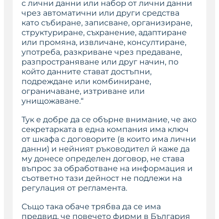
с лични данни или набор от лични данни
чрез автоматични или други средства
като събиране, записване, организиране,
структуриране, съхранение, адаптиране
или промяна, извличане, консултиране,
употреба, разкриване чрез предаване,
разпространяване или друг начин, по
който данните стават достъпни,
подреждане или комбиниране,
ограничаване, изтриване или
унищожаване.“
Тук е добре да се обърне внимание, че ако
секретарката в една компания има ключ
от шкафа с договорите (в които има лични
данни) и нейният ръководител й каже да
му донесе определен договор, не става
въпрос за обработване на информация и
съответно тази дейност не подлежи на
регулация от регламента.
Също така обаче трябва да се има
предвид, че повечето фирми в България