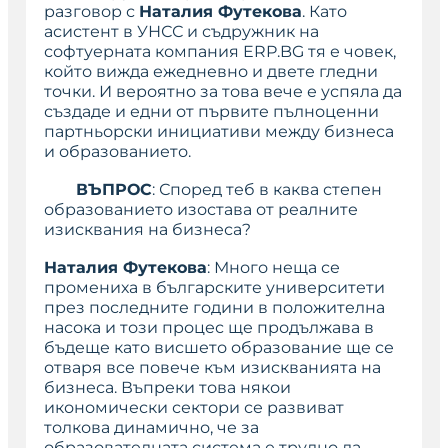
разговор с
Наталия Футекова
. Като
асистент в УНСС и съдружник на
софтуерната компания ERP.BG тя е човек,
който вижда ежедневно и двете гледни
точки. И вероятно за това вече е успяла да
създаде и едни от първите пълноценни
партньорски инициативи между бизнеса
и образованието.
ВЪПРОС
: Според теб в каква степен
образованието изостава от реалните
изисквания на бизнеса?
Наталия Футекова
: Много неща се
промениха в българските университети
през последните години в положителна
насока и този процес ще продължава в
бъдеще като висшето образование ще се
отваря все повече към изискванията на
бизнеса. Въпреки това някои
икономически сектори се развиват
толкова динамично, че за
образователната система е трудно да