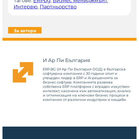
Тагове:
ERPbg
, 
Бизнес мениджмънт
, 
Интервю
, 
Партньорство
За автора
И Ар Пи България
ERP.BG (И Ар Пи България ООД) е българска
софтуерна компания с 30 години опит и
утвърден лидер в ERP и AI решенията за
бизнес софтуер. Компанията развива
собствена ERP платформа с вграден изкуствен
интелект, насочена към автоматизация, анализ
и оптимизация на ключови бизнес процеси в
компании от различни индустрии и мащаби.