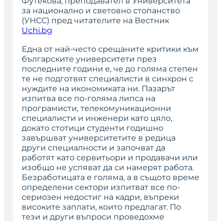
Футекова, преподавател в Университета
за национално и световно стопанство
(УНСС) пред читателите на Вестник
Uchi.bg
Една от най-често срещаните критики към
българските университети през
последните години е, че до голяма степен
те не подготвят специалисти в синхрон с
нуждите на икономиката ни. Пазарът
изпитва все по-голяма липса на
програмисти, телекомуникационни
специалисти и инженери като цяло,
докато стотици студенти годишно
завършват университетите в редица
други специалности и започват да
работят като сервитьори и продавачи или
изобщо не успяват да си намерят работа.
Безработицата е голяма, а в същото време
определени сектори изпитват все по-
сериозен недостиг на кадри, въпреки
високите заплати, които предлагат. По
тези и други въпроси проведохме