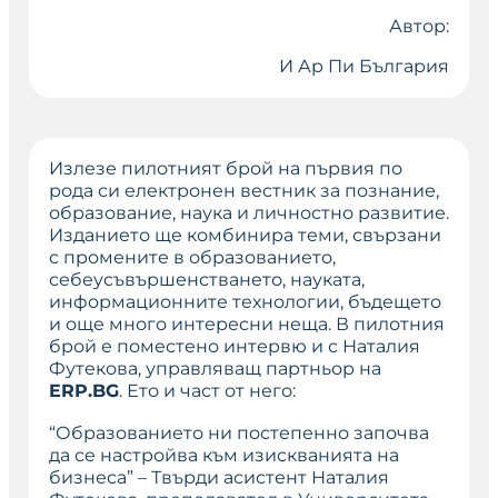
Автор:
И Ар Пи България
Излезе пилотният брой на първия по
рода си електронен вестник за познание,
образование, наука и личностно развитие.
Изданието ще комбинира теми, свързани
с промените в образованието,
себеусъвършенстването, науката,
информационните технологии, бъдещето
и още много интересни неща. В пилотния
брой е поместено интервю и с Наталия
Футекова, управляващ партньор на
ERP.BG
. Ето и част от него:
“Образованието ни постепенно започва
да се настройва към изискванията на
бизнеса”
– Твърди асистент Наталия