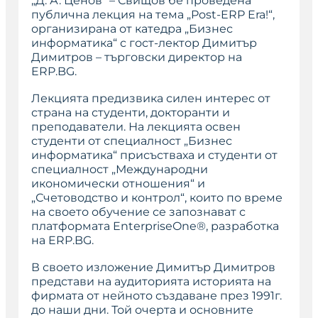
„Д. А. Ценов“ – Свищов бе проведена
публична лекция на тема „Post-ERP Era!“,
организирана от катедра „Бизнес
информатика“ с гост-лектор Димитър
Димитров – търговски директор на
ERP.BG.
Лекцията предизвика силен интерес от
страна на студенти, докторанти и
преподаватели. На лекцията освен
студенти от специалност „Бизнес
информатика“ присъстваха и студенти от
специалност „Международни
икономически отношения“ и
„Счетоводство и контрол“, които по време
на своето обучение се запознават с
платформата EnterpriseOne®, разработка
на ERP.BG.
В своето изложение Димитър Димитров
представи на аудиторията историята на
фирмата от нейното създаване през 1991г.
до наши дни. Той очерта и основните