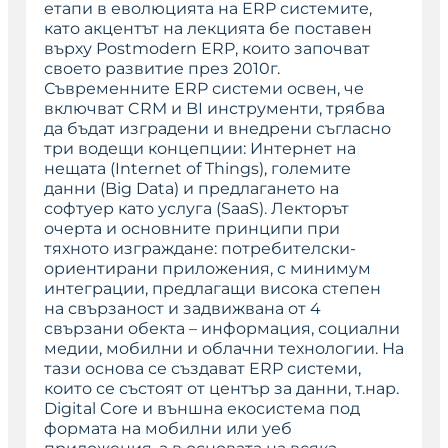
етапи в еволюцията на ERP системите,
като акцентът на лекцията бе поставен
върху Postmodern ERP, които започват
своето развитие през 2010г.
Съвременните ERP системи освен, че
включват CRM и BI инструменти, трябва
да бъдат изградени и внедрени съгласно
три водещи концепции: Интернет на
нещата (Internet of Things), големите
данни (Big Data) и предлагането на
софтуер като услуга (SaaS). Лекторът
очерта и основните принципи при
тяхното изграждане: потребителски-
ориентирани приложения, с минимум
интеграции, предлагащи висока степен
на свързаност и задвижвана от 4
свързани обекта – информация, социални
медии, мобилни и облачни технологии. На
тази основа се създават ERP системи,
които се състоят от център за данни, т.нар.
Digital Core и външна екосистема под
формата на мобилни или уеб