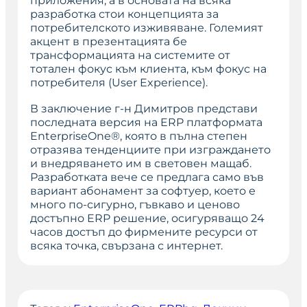
приложения, а в основата на всяка
разработка стои концепцията за
потребителското изживяване. Големият
акцент в презентацията бе
трансформацията на системите от
тотален фокус към клиента, към фокус на
потребителя (User Experience).
В заключение г-н Димитров представи
последната версия на ERP платформата
EnterpriseOne®, която в пълна степен
отразява тенденциите при изграждането
и внедряването им в световен мащаб.
Разработката вече се предлага само във
вариант абонамент за софтуер, което е
много по-сигурно, гъвкаво и ценово
достъпно ERP решение, осигуряващо 24
часов достъп до фирмените ресурси от
всяка точка, свързана с интернет.