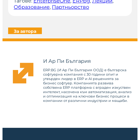
Тагове:
EnterpriseOne
, 
ERPbg
, 
Лекции
, 
Образование
, 
Партньорство
За автора
И Ар Пи България
ERP.BG (И Ар Пи България ООД) е българска
софтуерна компания с 30 години опит и
утвърден лидер в ERP и AI решенията за
бизнес софтуер. Компанията развива
собствена ERP платформа с вграден изкуствен
интелект, насочена към автоматизация, анализ
и оптимизация на ключови бизнес процеси в
компании от различни индустрии и мащаби.