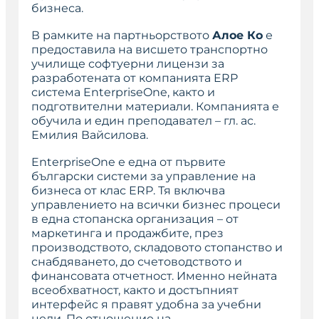
бизнеса.
В рамките на партньорството
Алое Ко
е
предоставила на висшето транспортно
училище софтуерни лицензи за
разработената от компанията
ERP
система
EnterpriseOne
, както и
подготвителни материали. Компанията е
обучила и един преподавател – гл. ас.
Емилия Вайсилова.
EnterpriseOne
е една от първите
български
системи за управление на
бизнеса от клас ERP
. Тя включва
управлението на всички бизнес процеси
в една стопанска организация – от
маркетинга и продажбите, през
производството, складовото стопанство и
снабдяването, до счетоводството и
финансовата отчетност. Именно нейната
всеобхватност, както и достъпният
интерфейс я правят удобна за учебни
цели. По отношение на