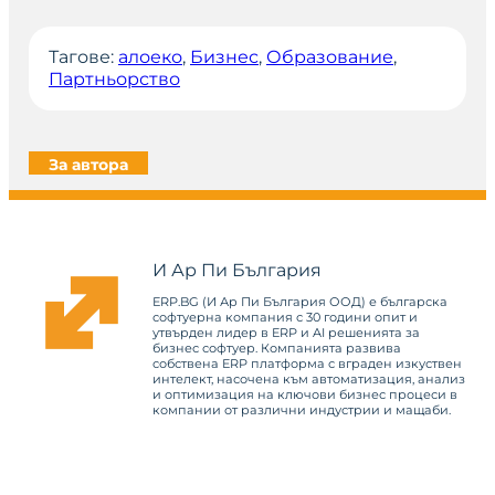
Тагове:
алоеко
, 
Бизнес
, 
Образование
, 
Партньорство
За автора
И Ар Пи България
ERP.BG (И Ар Пи България ООД) е българска
софтуерна компания с 30 години опит и
утвърден лидер в ERP и AI решенията за
бизнес софтуер. Компанията развива
собствена ERP платформа с вграден изкуствен
интелект, насочена към автоматизация, анализ
и оптимизация на ключови бизнес процеси в
компании от различни индустрии и мащаби.