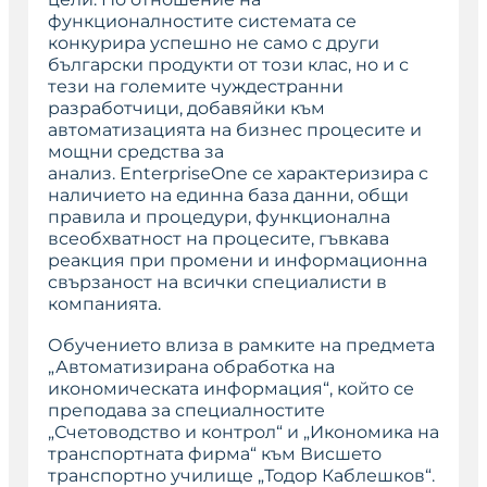
функционалностите системата се
конкурира успешно не само с други
български продукти от този клас, но и с
тези на големите чуждестранни
разработчици, добавяйки към
автоматизацията на бизнес процесите и
мощни средства за
анализ.
EnterpriseOne
се характеризира с
наличието на единна база данни, общи
правила и процедури, функционална
всеобхватност на процесите, гъвкава
реакция при промени и информационна
свързаност на всички специалисти в
компанията.
Обучението влиза в рамките на предмета
„Автоматизирана обработка на
икономическата информация“, който се
преподава за специалностите
„Счетоводство и контрол“ и „Икономика на
транспортната фирма“ към Висшето
транспортно училище „Тодор Каблешков“.