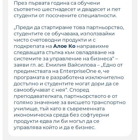
През първата година са обучени
съответно шестнадесет и двадесет и пет
студенти от посочените специалности.
„Преди да стартираме това партньорство,
студентите се обучаваха, използвайки
чисто счетоводни продукти и с
подкрепата на
Алое Ко
направихме
следващата стъпка към овладяване на
системите за управление на бизнеса“ –
заяви гл. ас. Емилия Вайсилова – „Едно от
предимствата на
EnterpriseOne
е, че
програмата е разработена изключително
достъпно и студентите могат дори да се
самообучават с нея“. Според
преподавателката, партньорството е от
голямо значение за висшето транспортно
училище, тъй като в съвременната
икономическа среда без софтуерни
продукти едва ли би могъл да се
управлява който и да е бизнес.