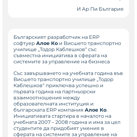
И Ар Пи България
Българският разработчик на
ERP
софтуер
Алое Ко
и Висшето транспортно
училище „Тодор Каблешков“ със
съвместна инициатива в сферата на
системите за управление на бизнеса
Със завършването на учебната година във
Висшето транспортно училище „Тодор
Каблешков“ приключва успешно и
първата година на партньорски
взаимоотношения между
образователната институция и
българската
ERP компания
Алое Ко
.
Инициативата стартира в началото на
учебната 2007 – 2008 година и има за цел
студентите да придобият умения в
сферата на системите за управление на