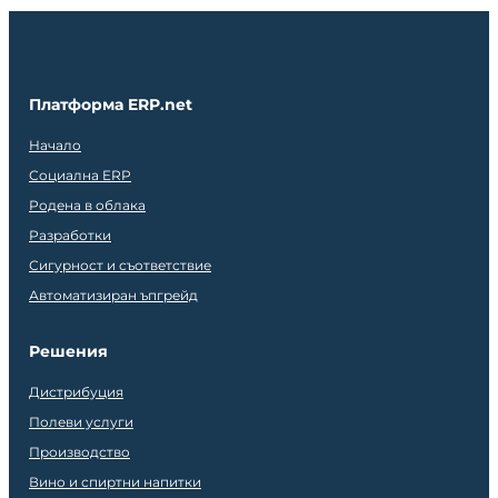
Платформа ERP.net
Начало
Социална ERP
Родена в облака
Разработки
Сигурност и съответствие
Автоматизиран ъпгрейд
Решения
Дистрибуция
Полеви услуги
Производство
Вино и спиртни напитки