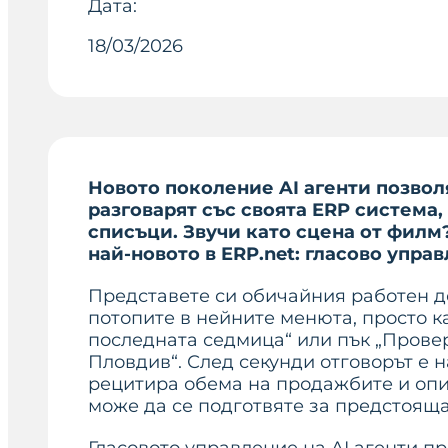
Дата:
18/03/2026
Новото поколение AI агенти позвол
разговарят със своята ERP система,
списъци. Звучи като сцена от филм?
най-новото в ERP.net: гласово управ
Представете си обичайния работен де
потопите в нейните менюта, просто к
последната седмица“ или пък „Провер
Пловдив“. След секунди отговорът е н
рецитира обема на продажбите и опис
може да се подготвяте за предстоящ