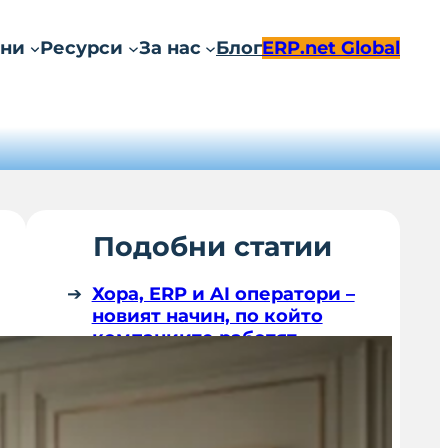
ни
Ресурси
За нас
Блог
ERP.net Global
Подобни статии
Хора, ERP и AI оператори –
новият начин, по който
компаниите работят
Идва време да работим с
невидимо ERP
Новата платформа
Operator.net и ролята на AI