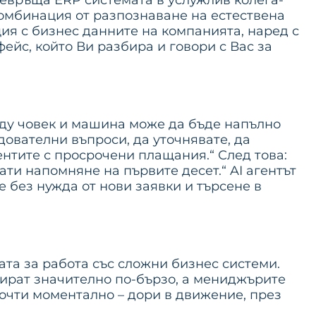
ревръща ERP системата в услужлив колега-
комбинация от разпознаване на естествена
ция с бизнес данните на компанията, наред с
фейс, който Ви разбира и говори с Вас за
жду човек и машина може да бъде напълно
дователни въпроси, да уточнявате, да
нтите с просрочени плащания.“ След това:
рати напомняне на първите десет.“ AI агентът
е без нужда от нови заявки и търсене в
ата за работа със сложни бизнес системи.
тират значително по-бързо, а мениджърите
очти моментално – дори в движение, през