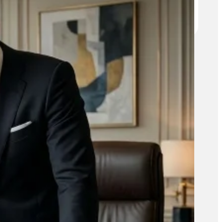
агентите в растежа на
икономиката