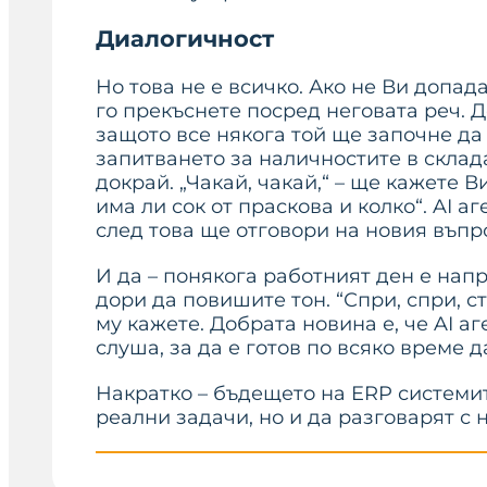
Диалогичност
Но това не е всичко. Ако не Ви допад
го прекъснете посред неговата реч. Д
защото все някога той ще започне да
запитването за наличностите в склад
докрай. „Чакай, чакай,“ – ще кажете 
има ли сок от праскова и колко“. AI а
след това ще отговори на новия въпр
И да – понякога работният ден е напр
дори да повишите тон. “Спри, спри, с
му кажете. Добрата новина е, че AI а
слуша, за да е готов по всяко време д
Накратко – бъдещето на ERP системите
реални задачи, но и да разговарят с н