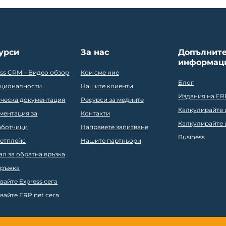
урси
За нас
Допълнит
информац
ess CRM – Видео обзор
Кои сме ние
Блог
ционалности
Нашите клиенти
Издания на ER
ическа документация
Ресурси за медиите
Калкулирайте ц
ментация за
Контакти
Калкулирайте ц
аботчици
Направете запитване
Business
етплейс
Нашите партньори
ал за обратна връзка
ръжка
вайте Express сега
вайте ERP.net сега