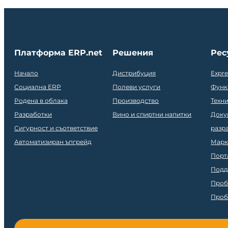
Платформа ERP.net
Решения
Рес
Начало
Дистрибуция
Expr
Социална ERP
Полеви услуги
Функ
Родена в облака
Производство
Техн
Разработки
Вино и спиртни напитки
Доку
Сигурност и съответствие
разр
Автоматизиран ъпгрейд
Марк
Порт
Подд
Проб
Проб