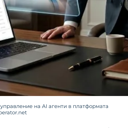
 управление на AI агенти в платформата
erator.net