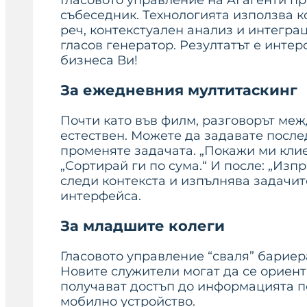
Гласовото управление на AI агенти п
събеседник. Технологията използва 
реч, контекстуален анализ и интегра
гласов генератор. Резултатът е интер
бизнеса Ви!
За ежедневния мултитаскинг
Почти като във филм, разговорът ме
естествен. Можете да задавате после
променяте задачата. „Покажи ми клие
„Сортирай ги по сума.“ И после: „Изп
следи контекста и изпълнява задачит
интерфейса.
За младшите колеги
Гласовото управление “сваля” бариер
Новите служители могат да се ориен
получават достъп до информацията п
мобилно устройство.