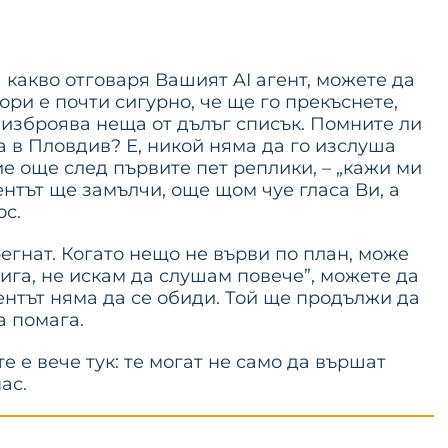
а какво отговаря Вашият AI агент, можете да
ори е почти сигурно, че ще го прекъснете,
 изброява неща от дълъг списък. Помните ли
а в Пловдив? Е, никой няма да го изслуша
Вие още след първите пет реплики, – „кажи ми
гентът ще замълчи, още щом чуе гласа Ви, а
ос.
егнат. Когато нещо не върви по план, може
тига, не искам да слушам повече”, можете да
гентът няма да се обиди. Той ще продължи да
а помага.
 е вече тук: те могат не само да вършат
ас.