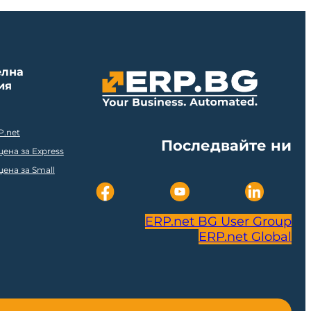
елна
ия
P.net
Последвайте ни
ена за Express
ена за Small
ERP.net BG User Group
ERP.net Global