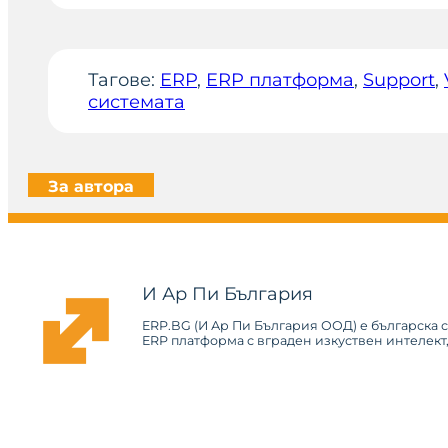
Тагове:
ERP
, 
ERP платформа
, 
Support
, 
системата
За автора
И Ар Пи България
ERP.BG (И Ар Пи България ООД) е българска 
ERP платформа с вграден изкуствен интелект