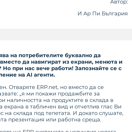
Автор:
И Ар Пи България
ява на потребителите буквално да
 вместо да навигират из екрани, менюта и
 Но при нас вече работи!
Запознайте се с
ление на AI агенти.
н. Отваряте ERP.net, но вместо да се
азвате: „я ми покажи продажбите за
и наличността на продуктите в склада в
а екрана в табличен вид и отчетлив глас Ви
 на склада под тепетата. И докато слушате,
ата презентация или работна среща.