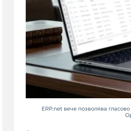
ERP.net вече позволява гласово
Op