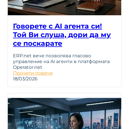
Говорете с AI агента си!
Той Ви слуша, дори да му
се поскарате
ERP.net вече позволява гласово
управление на AI агенти в платформата
Operator.net
Прочети повече
18/03/2026