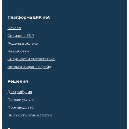
Платформа ERP.net
Начало
Социална ERP
Родена в облака
Разработки
Сигурност и съответствие
Автоматизиран ъпгрейд
Решения
Дистрибуция
Полеви услуги
Производство
Вино и спиртни напитки