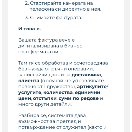
Стартирайте камерата на
телефона си директно в нея.
Снимайте фактурата.
И това е.
Вашата фактура вече е
дигитализирана в бизнес
платформата ви.
Там тя се обработва и осчетоводява
без нужда от ръчни операции,
записвайки данни за
доставчика
,
клиента
(в случай, че управлявате
повече от 1 дружество),
артикулите
/
услугите
,
количества
,
единични
цени
,
отстъпки
,
суми по редове
и
много други детайли.
Разбира се, системата дава
възможност за преглед и
потвърждение от служител (както и