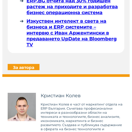
ERP.BG отчита над 30% годишен
растеж на приходите и разработва
бизнес операционна система
Изкуствен интелект в света на
бизнеса и ERP системите –
интервю с Иван Аржентински в
предаването UpDate на Bloomberg
TV
За автора
Кристиан Колев
Кристиан Колев е част от маркетинг отдела на
ERP България. Съчетава професионални
интереси в разнообразни области на
техниката и технологиите, бизнес анализите,
икономиката, маркетинга и бизнес
развитието. Създава и публикува съдържание
в сферата на бизнес технологиите и