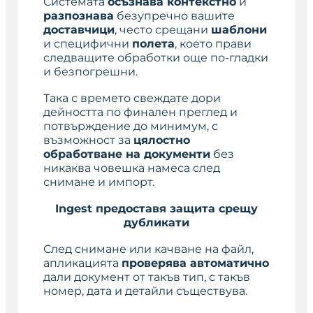
Системата
осъзнава контекстно
и
разпознава
безупречно вашите
доставчици
, често срещани
шаблони
и специфични
полета
, което прави
следващите обработки още по-гладки
и безпогрешни.
Така с времето свеждате дори
дейността по финален преглед и
потвърждение до минимум, с
възможност за
цялостно
обработване на документи
без
никаква човешка намеса след
снимане и импорт.
Ingest предоставя защита срещу
дубликати
След снимане или качване на файл,
апликацията
проверява автоматично
дали документ от такъв тип, с такъв
номер, дата и детайли съществува.