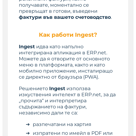
получавате, моментално се
превръщат в готови, въведени
фактури във вашето счетоводство
.
Как работи Ingest?
Ingest
идва като напълно
интегрирана апликация в ERP.net.
Можете да я отворите от основното
меню в платформата, както и като
мобилно приложение, инсталиращо
се директно от браузъра (PWA).
Решението
Ingest
използва
изкуствения интелект в ERP.net, за да
„прочита“ и интерпретира
съдържанието на фактури,
независимо дали те са:
разпечатани на хартия
изпратени по имейл в PDF или