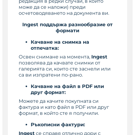
редакция в редки случаи, в които
може да се наложи) преди
осчетоводяването на документа ви.
Ingest поддържа разнообразие от
формати
Качване на снимка на
отпечатка:
Освен снимане на момента,
Ingest
позволява да качвате снимки от
галерията си, които сте заснели или
са ви изпратени по-рано.
Качване на файл в PDF или
друг формат:
Можете да качите покупната си
фактура и като файл в PDF или друг
формат, в който сте я получили.
Ръкописни фактури:
Ingest
се справя отлично дори с