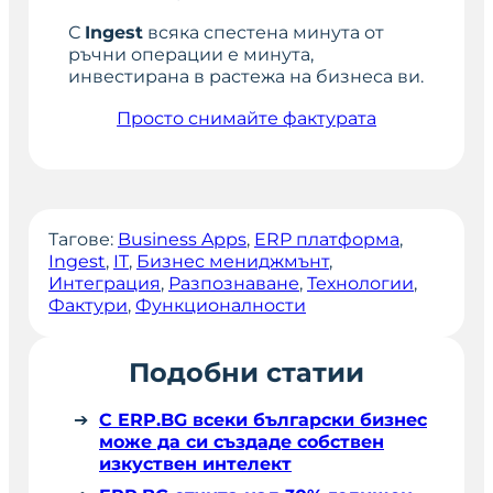
С
Ingest
всяка спестена минута от
ръчни операции е минута,
инвестирана в растежа на бизнеса ви.
Просто снимайте фактурата
Тагове:
Business Apps
, 
ERP платформа
, 
Ingest
, 
IT
, 
Бизнес мениджмънт
, 
Интеграция
, 
Разпознаване
, 
Технологии
, 
Фактури
, 
Функционалности
Подобни статии
С ERP.BG всеки български бизнес
може да си създаде собствен
изкуствен интелект