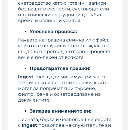
счетоводство като системни записи
без вашите експерти, счетоводители
и технически сътрудници да губят
време и излишни усилия.
Улеснява процеса:
Качвате направена снимка или файл,
който сте получили → потвърждавате
след бърз преглед → готово. Процесът
вече е по-лесен от всякога.
Предотвратява грешки:
Ingest
свежда до минимум риска от
технически и печатни грешки, които
могат да попречат при търсене,
филтриране и осчетоводяване на
документите.
Запазва вниманието ви:
Лесната, бърза и безпогрешна работа
с
Ingest
позволява на служителите ви