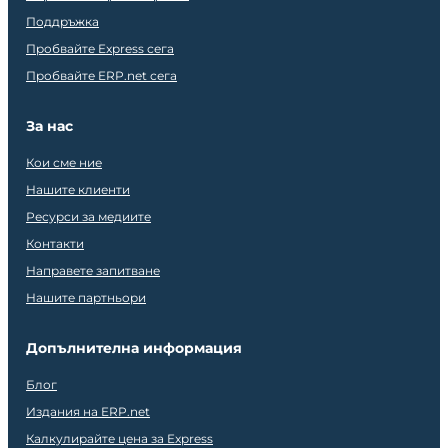
Поддръжка
Пробвайте Express сега
Пробвайте ERP.net сега
За нас
Кои сме ние
Нашите клиенти
Ресурси за медиите
Контакти
Направете запитване
Нашите партньори
Допълнителна информация
Блог
Издания на ERP.net
Калкулирайте цена за Express