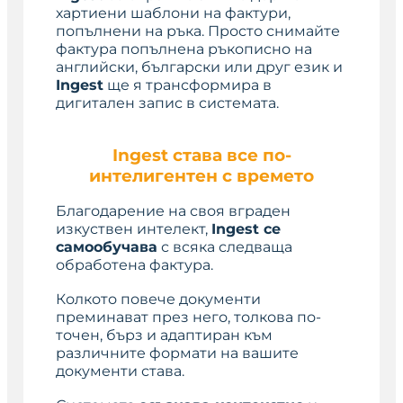
хартиени шаблони на фактури,
попълнени на ръка. Просто снимайте
фактура попълнена ръкописно на
английски, български или друг език и
Ingest
ще я трансформира в
дигитален запис в системата.
Ingest става все по-
интелигентен с времето
Благодарение на своя вграден
изкуствен интелект,
Ingest се
самообучава
с всяка следваща
обработена фактура.
Колкото повече документи
преминават през него, толкова по-
точен, бърз и адаптиран към
различните формати на вашите
документи става.