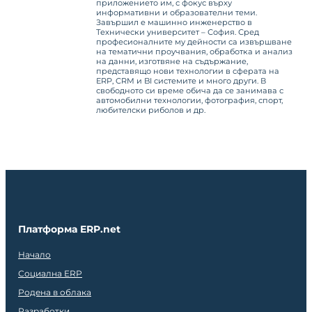
приложението им, с фокус върху
информативни и образователни теми.
Завършил е машинно инженерство в
Технически университет – София. Сред
професионалните му дейности са извършване
на тематични проучвания, обработка и анализ
на данни, изготвяне на съдържание,
представящо нови технологии в сферата на
ERP, CRM и BI системите и много други. В
свободното си време обича да се занимава с
автомобилни технологии, фотография, спорт,
любителски риболов и др.
Платформа ERP.net
Начало
Социална ERP
Родена в облака
Разработки