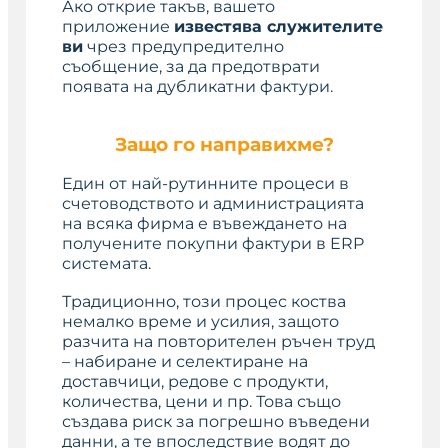
Ако открие такъв, вашето
приложение
известява служителите
ви
чрез предупредително
съобщение, за да предотврати
появата на дубликатни фактури.
Защо го направихме?
Един от най-рутинните процеси в
счетоводството и администрацията
на всяка фирма е въвеждането на
получените покупни фактури в ERP
системата.
Традиционно, този процес коства
немалко време и усилия, защото
разчита на повторителен ръчен труд
– набиране и селектиране на
доставчици, редове с продукти,
количества, цени и пр. Това също
създава риск за погрешно въведени
данни, а те впоследствие водят до