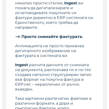
няколко прости стъпки,
Ingest
ви
помага да дигитализирате и
осчетоводявате покупните си
фактури директно в ERP системата си.
Единственото, което трябва да
направите:
⟶ Просто снимайте фактурата.
Апликацията не просто прикачва
дигиталното изображение на
фактурата в системата ви.
Ingest
разчита данните от снимката
на документа, разпознава ги и по тях
създава напълно структуриран запис
във формат на покупна фактура в
ERP.net – неразличим от ръчно
въведен.
Така хартиени разпечатки, файлове в
различни формати, а дори и
ръкописни фактури, които