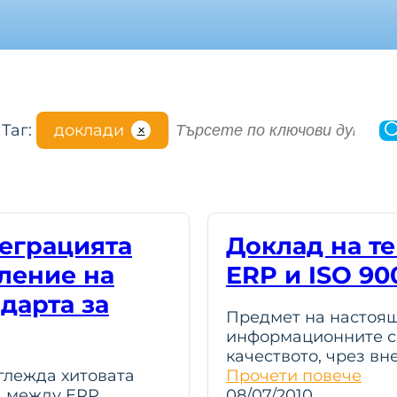
S
Таг:
доклади
✕
e
a
r
c
h
еграцията
Доклад на т
ление на
ERP и ISO 90
ндарта за
Предмет на настоящ
информационните си
качеството, чрез вн
глежда хитовата
Прочети повече
а между ERP
08/07/2010