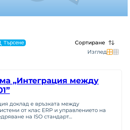
Сортиране
Търсене
Изглед
ема „Интеграция между
01”
ия доклад е връзката между
стеми от клас ERP и управлението на
едряване на ISO стандарт…