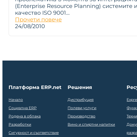
(Enterprise Resource Planning) системите 
качество ISO 9001…
Прочети повече
24/08/2010
Платформа ERP.net
Решения
Рес
Начало
Дистрибуция
Expr
Социална ERP
Полеви услуги
Функ
Родена в облака
Производство
Техн
Разработки
Вино и спиртни напитки
Доку
Сигурност и съответствие
разр