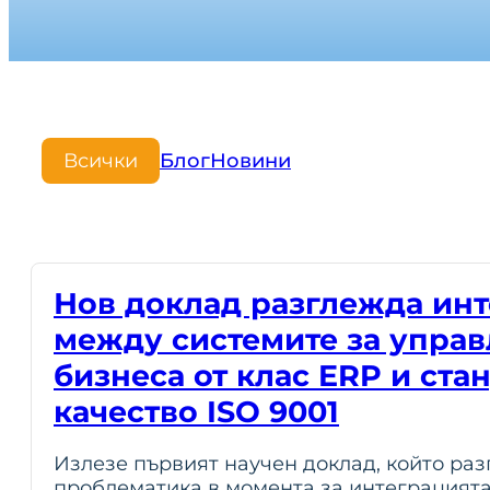
Всички
Блог
Новини
Нов доклад разглежда инт
между системите за управ
бизнеса от клас ERP и ста
качество ISO 9001
Излезе първият научен доклад, който раз
проблематика в момента за интеграцият