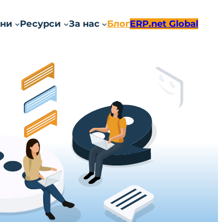
ни
Ресурси
За нас
Блог
ERP.net Global