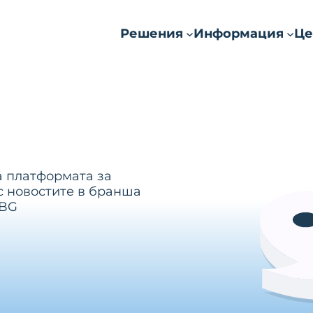
Решения
Информация
Це
а платформата за
с новостите в бранша
.BG