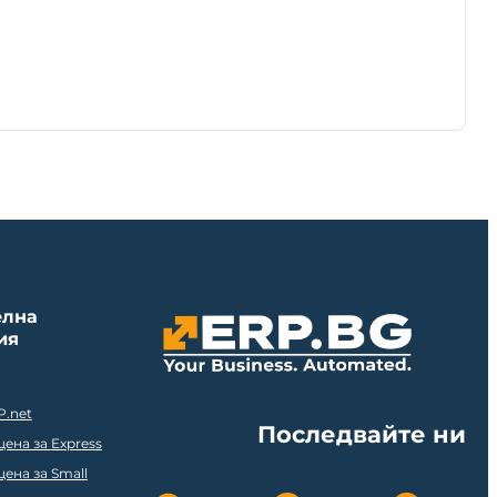
елна
ия
P.net
Последвайте ни
ена за Express
ена за Small