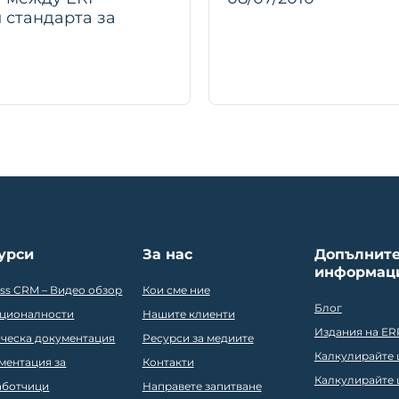
и стандарта за
урси
За нас
Допълнит
информац
ess CRM – Видео обзор
Кои сме ние
Блог
ционалности
Нашите клиенти
Издания на ER
ическа документация
Ресурси за медиите
Калкулирайте ц
ментация за
Контакти
Калкулирайте ц
аботчици
Направете запитване