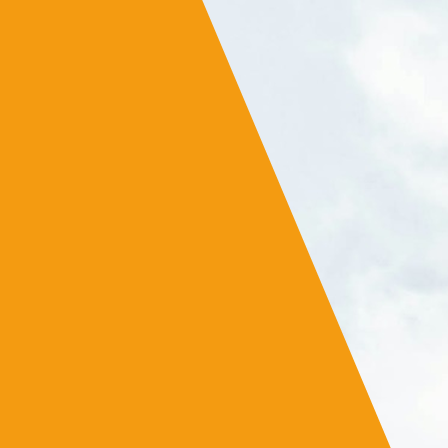
бизнес може да си създаде
собствен изкуствен
интелект