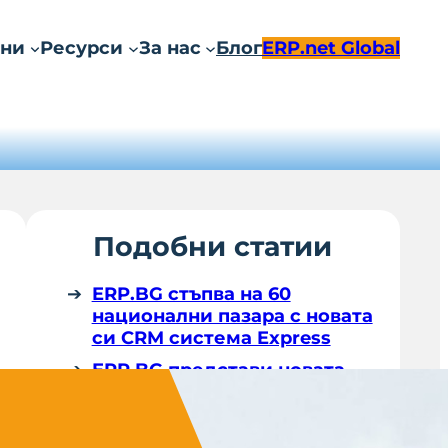
ни
Ресурси
За нас
Блог
ERP.net Global
Подобни статии
ERP.BG стъпва на 60
национални пазара с новата
си CRM система Express
ERP.BG представи новата
версия 24 на ERP.net и новия
си CRM софтуер Express
С ERP.BG всеки български