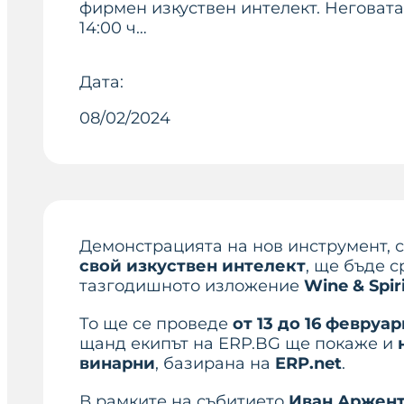
фирмен изкуствен интелект. Неговата
14:00 ч…
Дата:
08/02/2024
Демонстрацията на нов инструмент, 
свой изкуствен интелект
, ще бъде 
тазгодишното изложение
Wine & Spir
То ще се проведе
от 13 до 16 февруар
щанд екипът на ERP.BG ще покаже и
винарни
, базирана на
ERP.net
.
В рамките на събитието
Иван Аржент