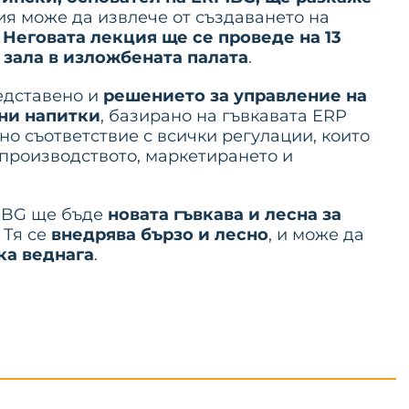
ия може да извлече от създаването на
.
Неговата лекция ще се проведе на 13
а зала в изложбената палата
.
едставено и
решението за управление на
лни напитки
, базирано на гъвкавата ERP
лно съответствие с всички регулации, които
 производството, маркетирането и
P.BG ще бъде
новата гъвкава и лесна за
. Тя се
внедрява бързо и лесно
, и може да
ка веднага
.