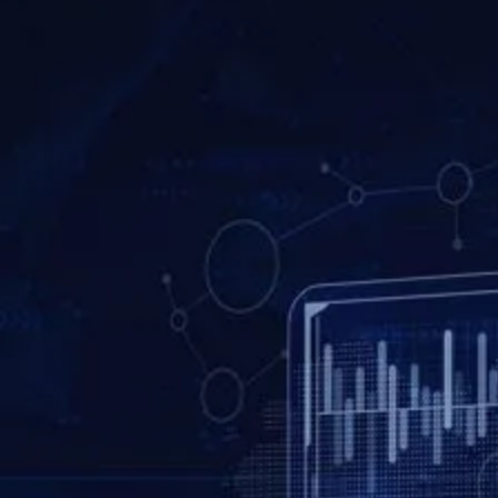
изби
ERP.BG ви кани на
представянето на новата
система за управление на
винарни на Wine and Spirits
Show 2023