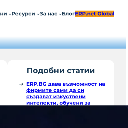
ни
Ресурси
За нас
Блог
ERP.net Global
Подобни статии
ERP.BG дава възможност на
фирмите сами да си
създават изкуствени
интелекти, обучени за
дейността им
ERP.BG създаде система за
управление на винарски