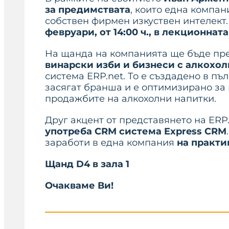
за предимствата
, които една компан
собствен фирмен изкуствен интелект
февруари, от 14:00 ч., в лекционнат
На щанда на компанията ще бъде пр
винарски изби и бизнеси с алкохо
система ERP.net. То е създадено в пъ
засягат бранша и е оптимизирано за
продажбите на алкохолни напитки.
Друг акцент от представянето на ER
употреба CRM система Express CRM
заработи в една компания
на практи
Щанд D4 в зала 1
Очакваме Ви!