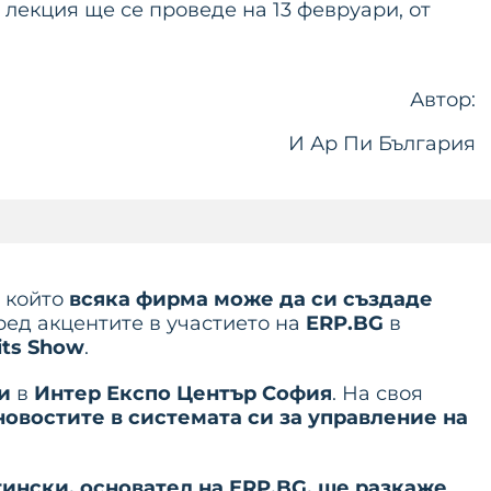
 лекция ще се проведе на 13 февруари, от
Автор:
И Ар Пи България
с който
всяка фирма може да си създаде
сред акцентите в участието на
ERP.BG
в
its Show
.
и
в
Интер Експо Център София
. На своя
новостите в системата си за управление на
ински, основател на ERP.BG, ще разкаже