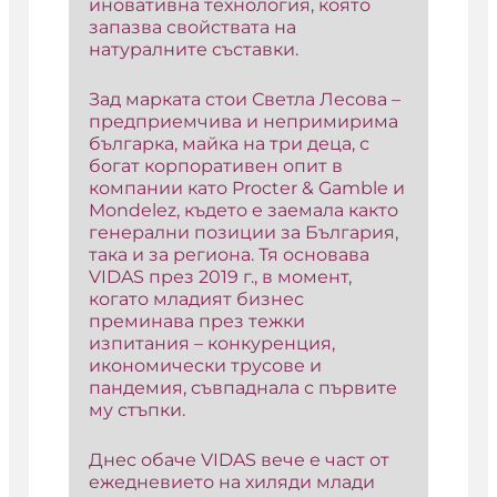
иновативна технология, която
запазва свойствата на
натуралните съставки.
Зад марката стои Светла Лесова –
предприемчива и непримирима
българка, майка на три деца, с
богат корпоративен опит в
компании като Procter & Gamble и
Mondelez, където е заемала както
генерални позиции за България,
така и за региона. Тя основава
VIDAS през 2019 г., в момент,
когато младият бизнес
преминава през тежки
изпитания – конкуренция,
икономически трусове и
пандемия, съвпаднала с първите
му стъпки.
Днес обаче VIDAS вече е част от
ежедневието на хиляди млади