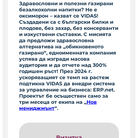
Здравословни и полезни газирани
безалкохолни напитки? Не е
оксиморон – казват се VIDAS!
Създадени са с български билки и
плодове, без захар, без консерванти
и изкуствени съставки. С мисията
да предложи здравословна
алтернатива на „обикновеното
газирано“, едноименната компания
успява да изгради масова
аудитория и да отчете над 300%
годишен ръст! През 2024 г.
ускоряващият се темп на растеж
подтикна VIDAS да внедри система
за управление на бизнеса: ERP.net.
Проектът бе осъществен само за
три месеца от екипа на „
Нов
мениджмънт
“.
Визитка