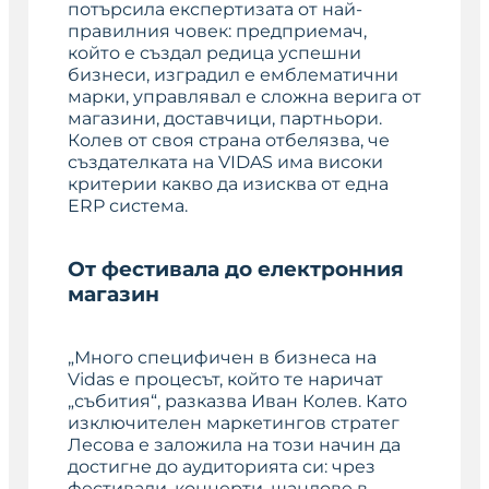
потърсила експертизата от най-
правилния човек: предприемач,
който е създал редица успешни
бизнеси, изградил е емблематични
марки, управлявал е сложна верига от
магазини, доставчици, партньори.
Колев от своя страна отбелязва, че
създателката на VIDAS има високи
критерии какво да изисква от една
ERP система.
От фестивала до електронния
магазин
„Много специфичен в бизнеса на
Vidas е процесът, който те наричат
„събития“, разказва Иван Колев. Като
изключителен маркетингов стратег
Лесова е заложила на този начин да
достигне до аудиторията си: чрез
фестивали, концерти, щандове в