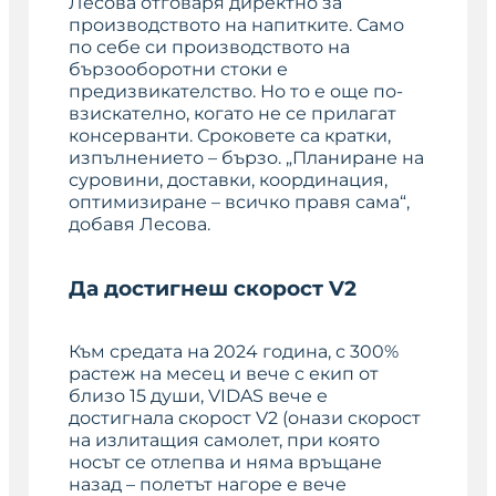
Лесова отговаря директно за
производството на напитките. Само
по себе си производството на
бързооборотни стоки е
предизвикателство. Но то е още по-
взискателно, когато не се прилагат
консерванти. Сроковете са кратки,
изпълнението – бързо. „Планиране на
суровини, доставки, координация,
оптимизиране – всичко правя сама“,
добавя Лесова.
Да достигнеш скорост V2
Към средата на 2024 година, с 300%
растеж на месец и вече с екип от
близо 15 души, VIDAS вече е
достигнала скорост V2 (
онази скорост
на излитащия самолет, при която
носът се отлепва и няма връщане
назад – полетът нагоре е вече