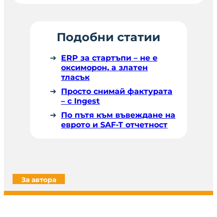
Подобни статии
ERP за стартъпи – не е
оксиморон, а златен
тласък
Просто снимай фактурата
– с Ingest
По пътя към въвеждане на
еврото и SAF-T отчетност
За автора