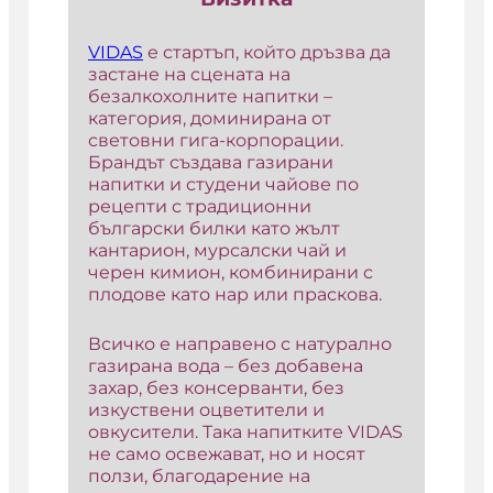
VIDAS
е стартъп, който дръзва да
застане на сцената на
безалкохолните напитки –
категория, доминирана от
световни гига-корпорации.
Брандът създава газирани
напитки и студени чайове по
рецепти с традиционни
български билки като жълт
кантарион, мурсалски чай и
черен кимион, комбинирани с
плодове като нар или праскова.
Всичко е направено с натурално
газирана вода – без добавена
захар, без консерванти, без
изкуствени оцветители и
овкусители. Така напитките VIDAS
не само освежават, но и носят
ползи, благодарение на