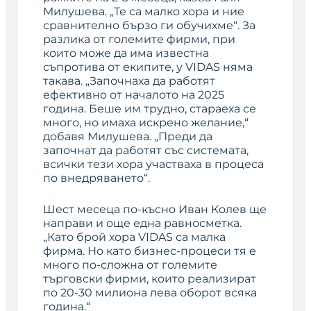
Милушева. „Те са малко хора и ние
сравнително бързо ги обучихме“. За
разлика от големите фирми, при
които може да има известна
съпротива от екипите, у VIDAS няма
такава. „Започнаха да работят
ефективно от началото на 2025
година. Беше им трудно, стараеха се
много, но имаха искрено желание,“
добавя Милушева. „Преди да
започнат да работят със системата,
всички тези хора участваха в процеса
по внедряването“.
Шест месеца по-късно Иван Колев ще
направи и още една равносметка.
„Като брой хора VIDAS са малка
фирма. Но като бизнес-процеси тя е
много по-сложна от големите
търговски фирми, които реализират
по 20-30 милиона лева оборот всяка
година.“