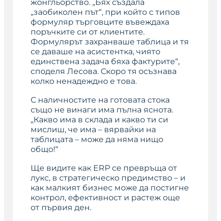
жонгльорство. „Бях създала
„заобиколен път“, при който с типов
формуляр търговците въвеждаха
поръчките си от клиентите.
Формулярът захранваше таблица и тя
се даваше на асистентка, чиято
единствена задача бяха фактурите“,
споделя Лесова. Скоро тя осъзнава
колко ненадеждно е това.
С наличностите на готовата стока
също не винаги има пълна яснота.
„Какво има в склада и какво ти си
мислиш, че има – вярвайки на
таблицата – може да няма нищо
общо!“
Ще видите как ERP се превръща от
лукс, в стратегическо предимство – и
как малкият бизнес може да постигне
контрол, ефективност и растеж още
от първия ден.