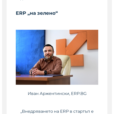
ERP „на зелено“
Иван Аржентински
, ERP.BG
„Внедряването на ERP в стартъп е