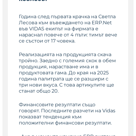
Година след първата крачка на Светла
Лесова към въвеждането на ERP.Net
във VIDAS екипът на фирмата е
нараснал повече от 4 пъти: тимът вече
се състои от 17 човека.
Реализацията на продукцията скача
тройно. Заедно с големия скок в обем
продукция, нарастване има и в
продуктовата гама. До края на 2025
година палитрата ще се разшири с
три нови вкуса. С това артикулите ще
станат общо 20.
Финансовите резултати също
говорят. Последните разчети на Vidas
показват тенденция към
положителни финансови резултати.