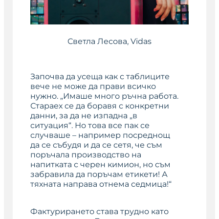
Светла Лесова
, Vidas
Започва да усеща как с таблиците
вече не може да прави всичко
нужно. „Имаше много ръчна работа.
Стараех се да боравя с конкретни
данни, за да не изпадна „в
ситуация“. Но това все пак се
случваше – например посреднощ
да се събудя и да се сетя, че съм
поръчала производство на
напитката с черен кимион, но съм
забравила да поръчам етикети! А
тяхната направа отнема седмица!“
Фактурирането става трудно като