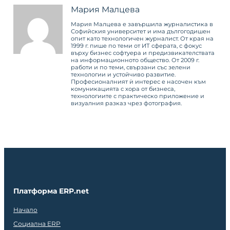
Мария Малцева
Мария Малцева е завършила журналистика в
Софийския университет и има дългогодишен
опит като технологичен журналист. От края на
1999 г. пише по теми от ИТ сферата, с фокус
върху бизнес софтуера и предизвикателствата
на информационното общество. От 2009 г.
работи и по теми, свързани със зелени
технологии и устойчиво развитие.
Професионалният ѝ интерес е насочен към
комуникацията с хора от бизнеса,
технологиите с практическо приложение и
визуалния разказ чрез фотография.
Платформа ERP.net
Начало
Социална ERP