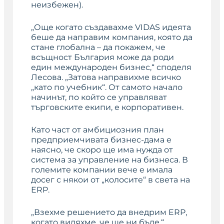
неизбежен
).
„Още когато създавахме VIDAS идеята
беше да направим компания, която да
стане глобална – да покажем, че
всъщност България може да роди
един международен бизнес,“ споделя
Лесова. „Затова направихме всичко
„като по учебник“. От самото начало
начинът, по който се управляват
търговските екипи, е корпоративен.
Като част от амбициозния план
предприемчивата бизнес-дама е
наясно, че скоро ще има нужда от
система за управление на бизнеса. В
големите компании вече е имала
досег с някои от „колосите“ в света на
ERP.
„Взехме решението да внедрим ERP,
когато видяхме, че ще ни бъде,“