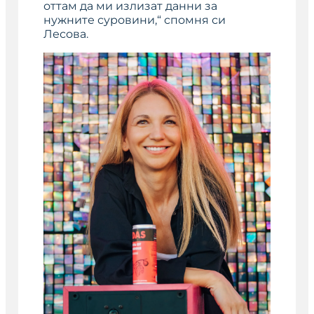
оттам да ми излизат данни за
нужните суровини,“ спомня си
Лесова.