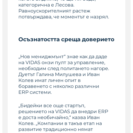
категорична е Лесова.
Равноускорителният растеж
потвърждава, че моментът е назрял.
Осъзнатостта среща доверието
„Нов мениджмънт“ знае как да даде
на VIDAS онзи пулт за управление,
необходим след политането нагоре.
Дуетът Галина Милушева и Иван
Колев имат личен опит в
боравенето с няколко различни
ERP системи.
„Бидейки все още стартъп,
решението на VIDAS да внедри ERP
е доста необичайно,“ казва Иван
Колев. „Компании в такъв етап на
развитие традиционно нямат