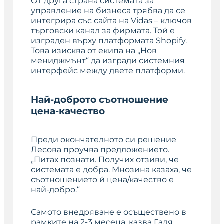
От друга страна системата за
управление на бизнеса трябва да се
интегрира със сайта на Vidas – ключов
търговски канал за фирмата. Той е
изграден върху платформата Shopify.
Това изисква от екипа на „Нов
мениджмънт“ да изгради системния
интерфейс между двете платформи.
Най-доброто съотношение
цена-качеств
о
Преди окончателното си решение
Лесова проучва предложението.
„Питах познати. Получих отзиви, че
системата е добра. Мнозина казаха, че
съотношението й цена/качество е
най-добро.“
Самото внедряване е осъществено в
рамките на 2-3 месеца, казва Галя