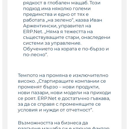
рядкост в глобален мащаб. Този
подход има няколко големи
предимства и едно от тях е
работата „на зелено“, казва Иван
Аржентински, управител на
ERP.Net. „Няма я тежестта на
съществуващите стари, онаследени
системи за управление.
Обучението на хората е по-бързо и
по-лесно“.
Темпото на промяна е изключително
високо. „Стартиращите компании се
променят бързо – нови продукти,
нови пазари, нови модели на приходи
се роят. ERP.Net е достатъчно гъвкава,
за да се справя с променящите се
условия и нужди от отчетност“.
Възможността на бизнеса да
разгърне мащаба си е ключов фактор.