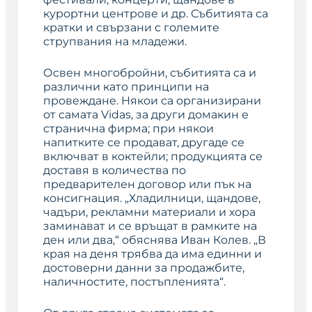
курортни центрове и др. Събитията са
кратки и свързани с големите
струпвания на младежи.
Освен многобройни, събитията са и
различни като принципи на
провеждане. Някои са организирани
от самата Vidas, за други домакин е
странична фирма; при някои
напитките се продават, другаде се
включват в коктейли; продукцията се
доставя в количества по
предварителен договор или пък на
консигнация. „Хладилници, щандове,
чадъри, рекламни материали и хора
заминават и се връщат в рамките на
ден или два,“ обяснява Иван Колев. „В
края на деня трябва да има единни и
достоверни данни за продажбите,
наличностите, постъпленията“.