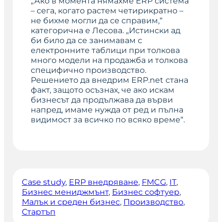
„Ако в момента нямахме ERP система
– сега, когато растем четирикратно –
не бихме могли да се справим,“
категорична е Лесова. „Истински ад
би било да се занимавам с
електронните таблици при толкова
много модели на продажба и толкова
специфично производство.
Решението да внедрим ERP.net стана
факт, защото осъзнах, че ако искам
бизнесът да продължава да върви
напред, имаме нужда от ред и пълна
видимост за всичко по всяко време“.
Case study
, 
ERP внедряване
, 
FMCG
, 
IT
, 
Бизнес мениджмънт
, 
Бизнес софтуер
, 
Малък и среден бизнес
, 
Производство
, 
Стартъп