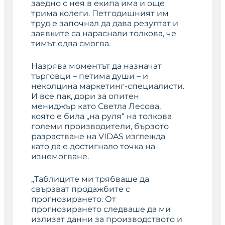
заедно с нея в екипа има и още
трима колеги. Петгодишният им
труд е започнал да дава резултат и
заявките са нараснали толкова, че
тимът едва смогва.
Назрява моментът да назначат
търговци – петима души – и
неколцина маркетинг-специалисти.
И все пак, дори за опитен
мениджър като Светла Лесова,
която е била „на руля“ на толкова
големи производители, бързото
разрастване на VIDAS изглежда
като да е достигнало точка на
изнемогване.
„Таблиците ми трябваше да
свързват продажбите с
прогнозирането. От
прогнозирането следваше да ми
излизат данни за производството и