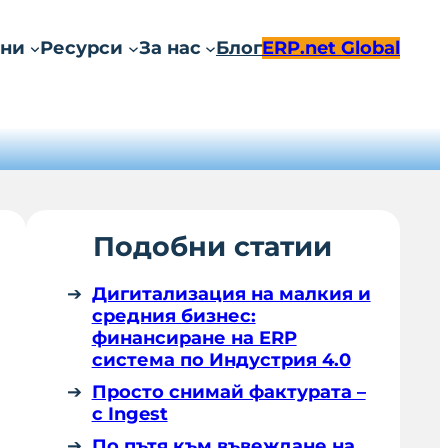
ни
Ресурси
За нас
Блог
ERP.net Global
Подобни статии
Дигитализация на малкия и
средния бизнес:
финансиране на ERP
система по Индустрия 4.0
Просто снимай фактурата –
с Ingest
По пътя към въвеждане на