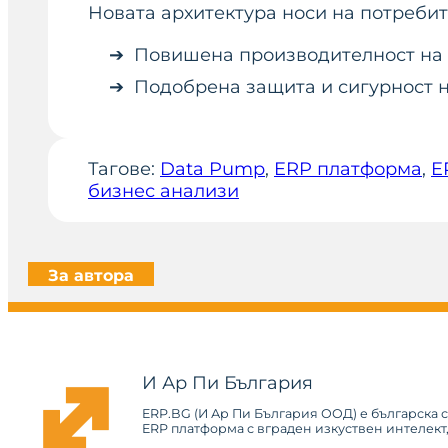
Новата архитектура носи на потреби
Повишена производителност на 
Подобрена защита и сигурност 
Тагове:
Data Pump
, 
ERP платформа
, 
E
бизнес анализи
За автора
И Ар Пи България
ERP.BG (И Ар Пи България ООД) е българска 
ERP платформа с вграден изкуствен интелект