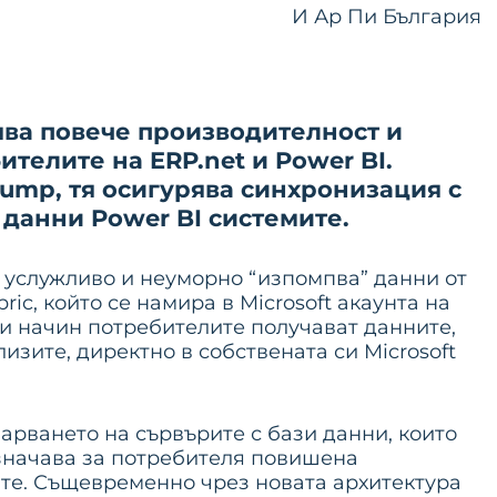
И Ар Пи България
рява повече производителност и
телите на ERP.net и Power BI.
Pump, тя осигурява синхронизация с
с данни Power BI системите.
то услужливо и неуморно “изпомпва” данни от
ric, който се намира в Microsoft акаунта на
и начин потребителите получават данните,
изите, директно в собствената си Microsoft
арването на сървърите с бази данни, които
 означава за потребителя повишена
те. Същевременно чрез новата архитектура