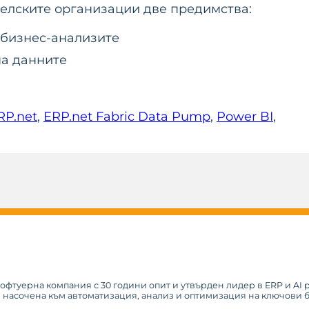
телските организации две предимства:
бизнес-анализите
на данните
RP.net
, 
ERP.net Fabric Data Pump
, 
Power BI
, 
софтуерна компания с 30 години опит и утвърден лидер в ERP и AI
, насочена към автоматизация, анализ и оптимизация на ключови