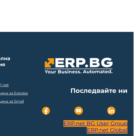
елна
ия
P.net
Последвайте ни
ена за Express
ена за Small
ERP.net BG User Group
ERP.net Global