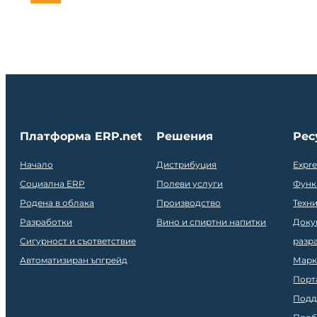
Платформа ERP.net
Решения
Рес
Начало
Дистрибуция
Expr
Социална ERP
Полеви услуги
Функ
Родена в облака
Производство
Техн
Разработки
Вино и спиртни напитки
Доку
Сигурност и съответствие
разр
Автоматизиран ъпгрейд
Марк
Порт
Подд