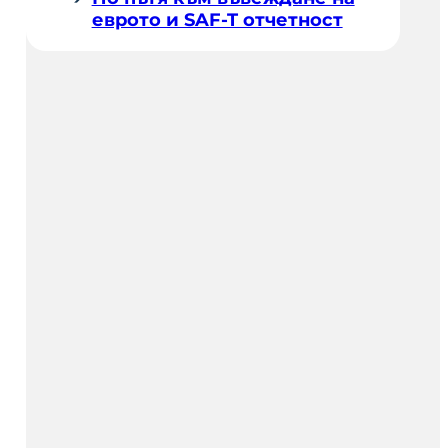
еврото и SAF-T отчетност