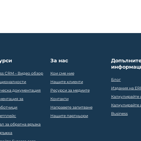
урси
За нас
Допълнит
информац
ess CRM – Видео обзор
Кои сме ние
Блог
ционалности
Нашите клиенти
Издания на ER
ическа документация
Ресурси за медиите
Калкулирайте ц
ментация за
Контакти
Калкулирайте ц
аботчици
Направете запитване
Business
етплейс
Нашите партньори
ал за обратна връзка
ръжка