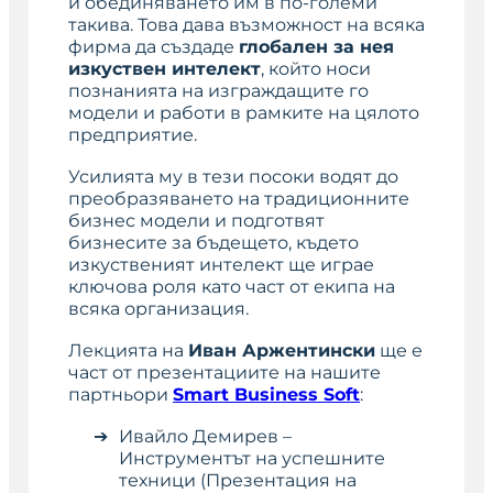
и обединяването им в по-големи
такива. Това дава възможност на всяка
фирма да създаде
глобален за нея
изкуствен интелект
, който носи
познанията на изграждащите го
модели и работи в рамките на цялото
предприятие.
Усилията му в тези посоки водят до
преобразяването на традиционните
бизнес модели и подготвят
бизнесите за бъдещето, където
изкуственият интелект ще играе
ключова роля като част от екипа на
всяка организация.
Лекцията на
Иван Аржентински
ще е
част от презентациите на нашите
партньори
Smart Business Soft
:
Ивайло Демирев –
Инструментът на успешните
техници (Презентация на