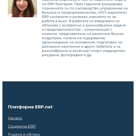
на ERP България. През годините разширява
познанията си по счетоводство, управление на
бизнеса и предприемачество, НЛП, маркетинг,
ERP системите и развива умението си за
работа в екип. В работата си ежедневно се
сблъсква с интересни и разнообразни задачи
и предизвикателства – комуникация с
клиенти, представители на различни бизнес
индустрии, писане на съдържание,
организиране на изложения, подготовка на
рекламни кампании и други. Хобитата и са
разнообразни и включват спорт, сладкарство,
рисуване, фотография и др.
Платформа ERP.net
Начало
Социална ERP
Родена в облака