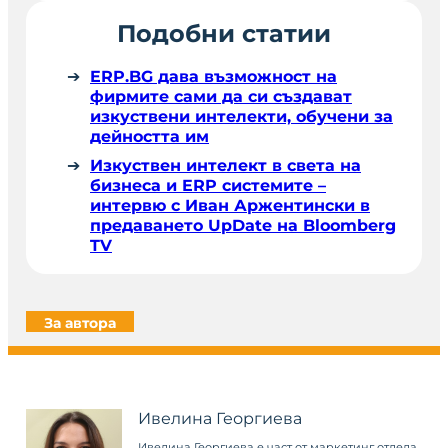
Подобни статии
ERP.BG дава възможност на
фирмите сами да си създават
изкуствени интелекти, обучени за
дейността им
Изкуствен интелект в света на
бизнеса и ERP системите –
интервю с Иван Аржентински в
предаването UpDate на Bloomberg
TV
За автора
Ивелина Георгиева
Ивелина Георгиева е част от маркетинг отдела