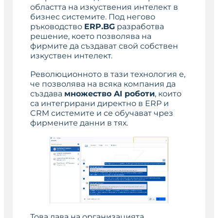
областта на изкуствения интелект в
бизнес системите. Под негово
ръководство
ERP.BG
разработва
решение, което позволява на
фирмите да създават свой собствен
изкуствен интелект.
Революционното в тази технология е,
че позволява на всяка компания да
създава
множество AI роботи
, които
са интегрирани директно в ERP и
CRM системите и се обучават чрез
фирмените данни в тях.
Това дава на организацията