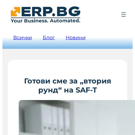
Всички
Блог
Новини
Готови сме за „втория
рунд“ на SAF-T