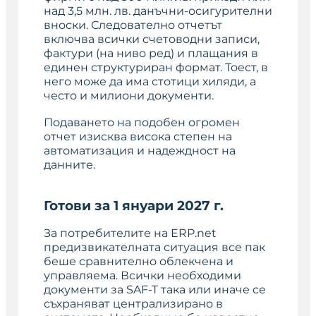
над 3,5 млн. лв. данъчни-осигурителни
вноски. Следователно отчетът
включва всички счетоводни записи,
фактури (на ниво ред) и плащания в
единен структуриран формат. Тоест, в
него може да има стотици хиляди, а
често и милиони документи.
Подаването на подобен огромен
отчет изисква висока степен на
автоматизация и надеждност на
данните.
Готови за 1 януари 2027 г.
За потребителите на ERP.net
предизвикателната ситуация все пак
беше сравнително облекчена и
управляема. Всички необходими
документи за SAF-T така или иначе се
съхраняват централизирано в