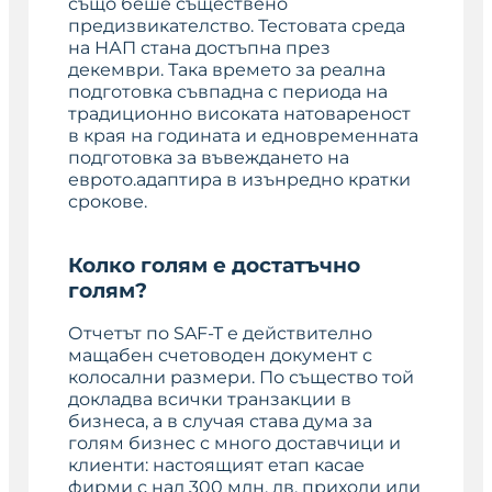
също беше съществено
предизвикателство. Тестовата среда
на НАП стана достъпна през
декември. Така времето за реална
подготовка съвпадна с периода на
традиционно високата натовареност
в края на годината и едновременната
подготовка за въвеждането на
еврото.адаптира в изънредно кратки
срокове.
Колко голям е достатъчно
голям?
Отчетът по SAF-T е действително
мащабен счетоводен документ с
колосални размери. По същество той
докладва всички транзакции в
бизнеса, а в случая става дума за
голям бизнес с много доставчици и
клиенти: настоящият етап касае
фирми с над 300 млн. лв. приходи или