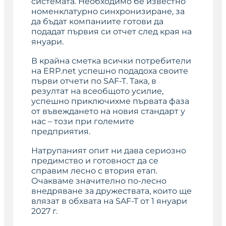
системата. Необходимо бе известно
номенклатурно синхронизиране, за
да бъдат компаниите готови да
подадат първия си отчет след края на
януари.
В крайна сметка всички потребители
на ERP.net успешно подадоха своите
първи отчети по SAF-T. Така, в
резултат на всеобщото усилие,
успешно приключихме първата фаза
от въвеждането на новия стандарт у
нас – този при големите
предприятия.
Натрупаният опит ни дава сериозно
предимство и готовност да се
справим лесно с втория етап.
Очакваме значително по-лесно
внедряване за дружествата, които ще
влязат в обхвата на SAF-T от 1 януари
2027 г.