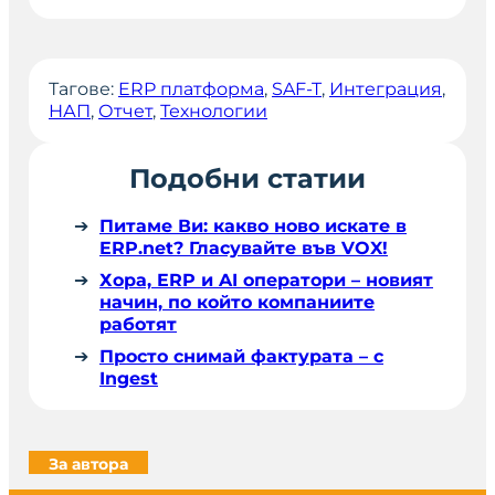
Тагове:
ERP платформа
, 
SAF-T
, 
Интеграция
, 
НАП
, 
Отчет
, 
Технологии
Подобни статии
Питаме Ви: какво ново искате в
ERP.net? Гласувайте във VOX!
Хора, ERP и AI оператори – новият
начин, по който компаниите
работят
Просто снимай фактурата – с
Ingest
За автора