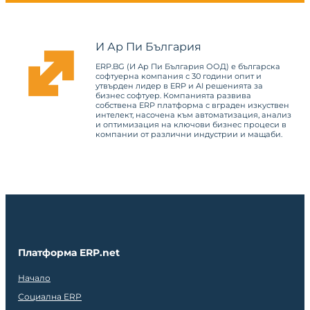
И Ар Пи България
ERP.BG (И Ар Пи България ООД) е българска
софтуерна компания с 30 години опит и
утвърден лидер в ERP и AI решенията за
бизнес софтуер. Компанията развива
собствена ERP платформа с вграден изкуствен
интелект, насочена към автоматизация, анализ
и оптимизация на ключови бизнес процеси в
компании от различни индустрии и мащаби.
Платформа ERP.net
Начало
Социална ERP