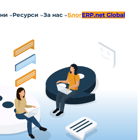
ни
Ресурси
За нас
Блог
ERP.net Global