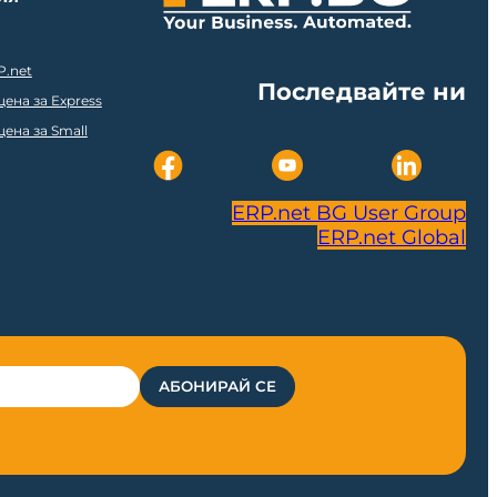
P.net
Последвайте ни
ена за Express
ена за Small
ERP.net BG User Group
ERP.net Global