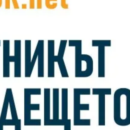
AI агентите н
бизнес ефект
Вече няма нужда слу
боравенето с ERP соф
възложенията им – бл
Прочети повече