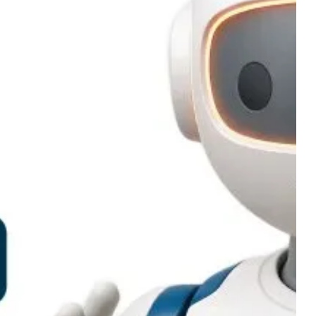
а ERP.net рязко увеличават
ивността: OPERATOR.net
жителите в бизнеса да познават
туера – сега то познава тях и изпълнява
агодарение на Operator.net