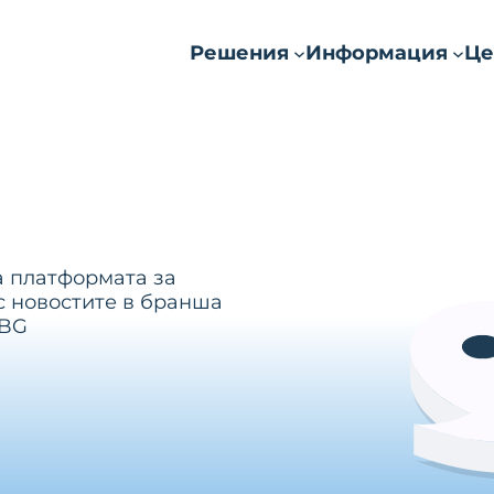
Решения
Информация
Це
а платформата за
с новостите в бранша
.BG