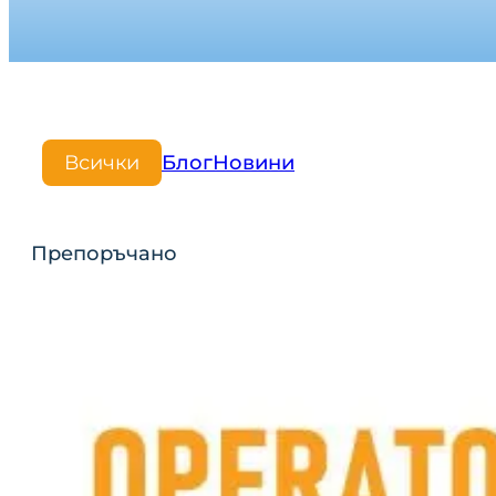
Всички
Блог
Новини
Препоръчано