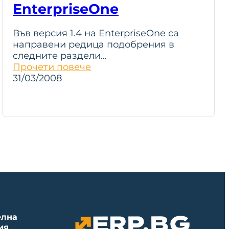
EnterpriseOne
Във версия 1.4 на EnterpriseOne са
направени редица подобрения в
следните раздели…
Прочети повече
31/03/2008
елна
ия