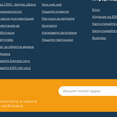
ess CRM – Видео обзор
Кои сме ние
Блог
ционалности
Нашите клиенти
Издания на ER
ическа документация
Ресурси за медиите
Калкулирайте ц
ментация за
Контакти
Калкулирайте ц
аботчици
Направете запитване
Business
етплейс
Нашите партньори
ал за обратна връзка
ръжка
вайте Express сега
вайте ERP.net сега
r
нологиите и новите
 на бизнеса.