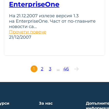
EnterpriseOne
На 21.12.2007 излезе версия 1.3
на EnterpriseOne. Част от по-главните
новости са…
Прочети повече
21/12/2007
1
2
3
…
46
урси
За нас
Допълнит
информац