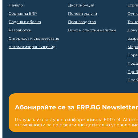
Начало
Дистрибуция
Expr
Социална ERP
Полеви услуги
Функ
Родена в облака
Производство
Техн
Разработки
Вино и спиртни напитки
Доку
Сигурност и съответствие
разр
Автоматизиран ъпгрейд
Марк
Порт
Подд
Проб
Проб
Абонирайте се за ERP.BG Newslette
Получавайте актуална информация за ERP.net, AI тех
възможности за по-ефективно дигитално управление