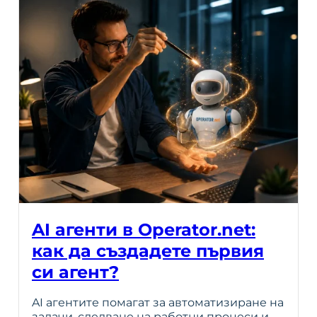
AI агенти в Operator.net:
как да създадете първия
си агент?
AI агентите помагат за автоматизиране на
задачи, следване на работни процеси и