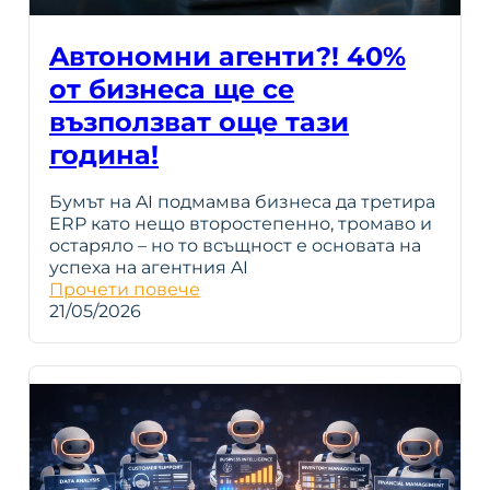
Aвтономни агенти?! 40%
от бизнеса ще се
възползват още тази
година!
Бумът на AI подмамва бизнеса да третира
ERP като нещо второстепенно, тромаво и
остаряло – но то всъщност е основата на
успеха на агентния AI
Прочети повече
21/05/2026