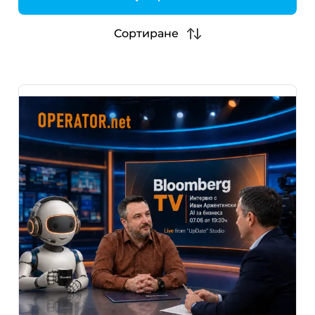
h
Сортиране