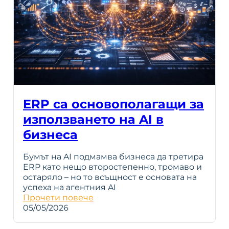
ERP са основополагащи за
използването на AI в
бизнеса
Бумът на AI подмамва бизнеса да третира
ERP като нещо второстепенно, тромаво и
остаряло – но то всъщност е основата на
успеха на агентния AI
Прочети повече
05/05/2026